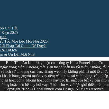
Sơ Chi Tiết
u Kiện 2025
hanh
Cấp Tốc Mọi Lúc Mọi Nơi 2025
ải Pháp Tài Chính Dễ Duyệt
 & Lợi Ích
iện & Ưu Đãi Mới Nhất
Bình Tâm An là thương hiệu của công ty Hana Funnels Ltd.Co
gày trong tuần. Khoảng thời gian thanh toán nợ tối thiểu 2 tháng, tối
nh và lịch sử tín dụng của bạn. Trang web này không phải là một tổ ch
a khách hàng (người muốn vay tiền) và đơn vị tài chính được cấp phép
o sự hoạt động, không hoạt động hay các lãi suất của bất kỳ bên cho
 đồng hoặc liên hệ hay hỏi vay từ bên cho vay được giới thiệu trên tra
Copyright 2022 © HanaFunnels.com Design. All rights reserved.