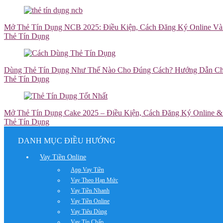
Mở Thẻ Tín Dụng NCB 2025: Điều Kiện, Cách Đăng Ký Online Và
Thẻ Tín Dụng
Dùng Thẻ Tín Dụng Như Thế Nào Cho Đúng Cách? Hướng Dẫn Chi
Thẻ Tín Dụng
Mở Thẻ Tín Dụng Cake 2025 – Điều Kiện, Cách Đăng Ký Online 
Thẻ Tín Dụng
DANH MỤC ĐIỀU HƯỚNG
Vay Tiền Online
App Vay Tiền
Vay Theo Hạn Mức
Vay Tiền Nhanh
Vay Tiền Online
Vay Tiêu Dùng
Vay Tín Chấp