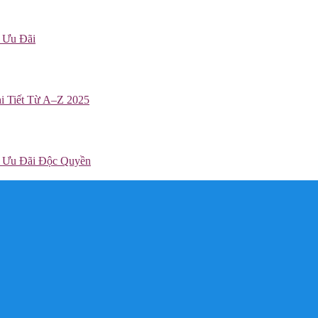
 Ưu Đãi
 Tiết Từ A–Z 2025
& Ưu Đãi Độc Quyền