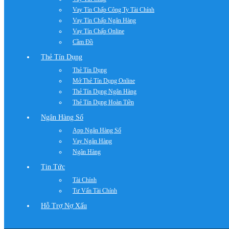
Vay Tín Chấp Công Ty Tài Chính
Vay Tín Chấp Ngân Hàng
Vay Tín Chấp Online
Cầm Đồ
Thẻ Tín Dụng
Thẻ Tín Dụng
Mở Thẻ Tín Dụng Online
Thẻ Tín Dụng Ngân Hàng
Thẻ Tín Dụng Hoàn Tiền
Ngân Hàng Số
App Ngân Hàng Số
Vay Ngân Hàng
Ngân Hàng
Tin Tức
Tài Chính
Tư Vấn Tài Chính
Hỗ Trợ Nợ Xấu