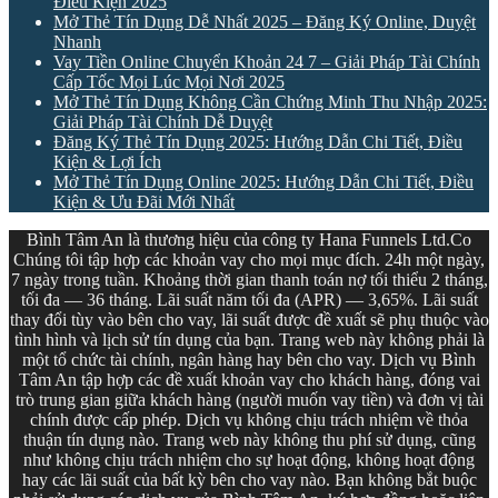
Điều Kiện 2025
Mở Thẻ Tín Dụng Dễ Nhất 2025 – Đăng Ký Online, Duyệt
Nhanh
Vay Tiền Online Chuyển Khoản 24 7 – Giải Pháp Tài Chính
Cấp Tốc Mọi Lúc Mọi Nơi 2025
Mở Thẻ Tín Dụng Không Cần Chứng Minh Thu Nhập 2025:
Giải Pháp Tài Chính Dễ Duyệt
Đăng Ký Thẻ Tín Dụng 2025: Hướng Dẫn Chi Tiết, Điều
Kiện & Lợi Ích
Mở Thẻ Tín Dụng Online 2025: Hướng Dẫn Chi Tiết, Điều
Kiện & Ưu Đãi Mới Nhất
Bình Tâm An là thương hiệu của công ty Hana Funnels Ltd.Co
Chúng tôi tập hợp các khoản vay cho mọi mục đích. 24h một ngày,
7 ngày trong tuần. Khoảng thời gian thanh toán nợ tối thiểu 2 tháng,
tối đa — 36 tháng. Lãi suất năm tối đa (APR) — 3,65%. Lãi suất
thay đổi tùy vào bên cho vay, lãi suất được đề xuất sẽ phụ thuộc vào
tình hình và lịch sử tín dụng của bạn. Trang web này không phải là
một tổ chức tài chính, ngân hàng hay bên cho vay. Dịch vụ Bình
Tâm An tập hợp các đề xuất khoản vay cho khách hàng, đóng vai
trò trung gian giữa khách hàng (người muốn vay tiền) và đơn vị tài
chính được cấp phép. Dịch vụ không chịu trách nhiệm về thỏa
thuận tín dụng nào. Trang web này không thu phí sử dụng, cũng
như không chịu trách nhiệm cho sự hoạt động, không hoạt động
hay các lãi suất của bất kỳ bên cho vay nào. Bạn không bắt buộc