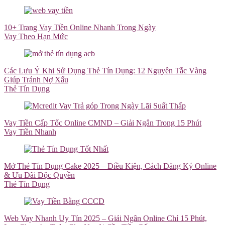
10+ Trang Vay Tiền Online Nhanh Trong Ngày
Vay Theo Hạn Mức
Các Lưu Ý Khi Sử Dụng Thẻ Tín Dụng: 12 Nguyên Tắc Vàng
Giúp Tránh Nợ Xấu
Thẻ Tín Dụng
Vay Tiền Cấp Tốc Online CMND – Giải Ngân Trong 15 Phút
Vay Tiền Nhanh
Mở Thẻ Tín Dụng Cake 2025 – Điều Kiện, Cách Đăng Ký Online
& Ưu Đãi Độc Quyền
Thẻ Tín Dụng
Web Vay Nhanh Uy Tín 2025 – Giải Ngân Online Chỉ 15 Phút,