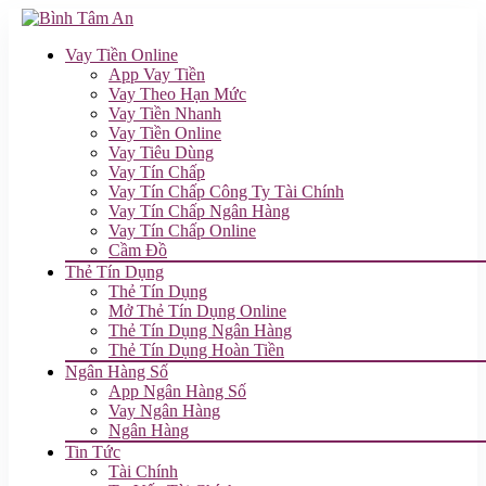
Vay Tiền Online
App Vay Tiền
Vay Theo Hạn Mức
Vay Tiền Nhanh
Vay Tiền Online
Vay Tiêu Dùng
Vay Tín Chấp
Vay Tín Chấp Công Ty Tài Chính
Vay Tín Chấp Ngân Hàng
Vay Tín Chấp Online
Cầm Đồ
Thẻ Tín Dụng
Thẻ Tín Dụng
Mở Thẻ Tín Dụng Online
Thẻ Tín Dụng Ngân Hàng
Thẻ Tín Dụng Hoàn Tiền
Ngân Hàng Số
App Ngân Hàng Số
Vay Ngân Hàng
Ngân Hàng
Tin Tức
Tài Chính