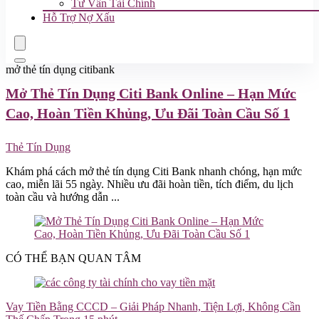
Tư Vấn Tài Chính
Hỗ Trợ Nợ Xấu
mở thẻ tín dụng citibank
Mở Thẻ
Tín Dụng Citi Bank Online – Hạn Mức
Cao, Hoàn Tiền Khủng, Ưu Đãi Toàn Cầu Số 1
Thẻ Tín Dụng
Khám phá cách mở thẻ tín dụng Citi Bank nhanh chóng, hạn mức
cao, miễn lãi 55 ngày. Nhiều ưu đãi hoàn tiền, tích điểm, du lịch
toàn cầu và hướng dẫn ...
CÓ THỂ BẠN QUAN TÂM
Vay Tiền Bằng CCCD – Giải Pháp Nhanh, Tiện Lợi, Không Cần