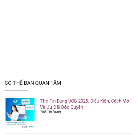
CÓ THỂ BẠN QUAN TÂM
Thẻ Tín Dụng UOB 2025: Điều Kiện, Cách Mở
Và Ưu Đãi Độc Quyền
Thẻ Tín Dụng