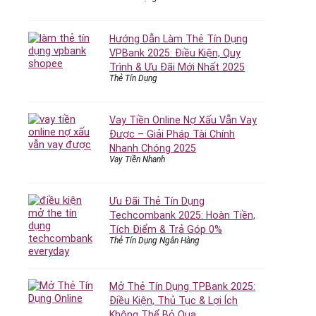
Hướng Dẫn Làm Thẻ Tín Dụng
VPBank 2025: Điều Kiện, Quy
Trình & Ưu Đãi Mới Nhất 2025
Thẻ Tín Dụng
Vay Tiền Online Nợ Xấu Vẫn Vay
Được – Giải Pháp Tài Chính
Nhanh Chóng 2025
Vay Tiền Nhanh
Ưu Đãi Thẻ Tín Dụng
Techcombank 2025: Hoàn Tiền,
Tích Điểm & Trả Góp 0%
Thẻ Tín Dụng Ngân Hàng
Mở Thẻ Tín Dụng TPBank 2025:
Điều Kiện, Thủ Tục & Lợi Ích
Không Thể Bỏ Qua