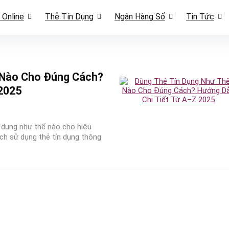
 Online
Thẻ Tín Dụng
Ngân Hàng Số
Tin Tức
 Nào Cho Đúng Cách?
2025
 dụng như thế nào cho hiệu
ách sử dụng thẻ tín dụng thông