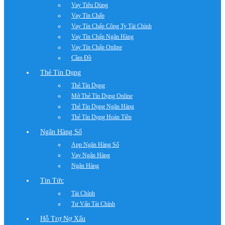
Vay Tiêu Dùng
Vay Tín Chấp
Vay Tín Chấp Công Ty Tài Chính
Vay Tín Chấp Ngân Hàng
Vay Tín Chấp Online
Cầm Đồ
Thẻ Tín Dụng
Thẻ Tín Dụng
Mở Thẻ Tín Dụng Online
Thẻ Tín Dụng Ngân Hàng
Thẻ Tín Dụng Hoàn Tiền
Ngân Hàng Số
App Ngân Hàng Số
Vay Ngân Hàng
Ngân Hàng
Tin Tức
Tài Chính
Tư Vấn Tài Chính
Hỗ Trợ Nợ Xấu