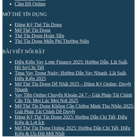
Cầm Đồ Online
MỞ THẺ TÍN DỤNG
Đăng Ký Thẻ Tín Dụng
Mở Thẻ Tín Dụng
Thẻ Tín Dụng Hoàn Tiền
Thẻ Tín Dụng Miễn Phí Thường Niên
BÀI VIẾT NỔI BẬT
Điều Kiện Vay Lotte Finance 2025: Hướng Dẫn, Lãi Suất,
Hồ Sơ Chi Tiết
Tima Vay Trong Ngày: Hướng Dẫn Vay Nhanh, Lãi Suất,
Điều Kiện 2025
Mở Thẻ Tín Dụng Dễ Nhất 2025 – Đăng Ký Online, Duyệt
Nhanh
Vay Tiền Online Chuyển Khoản 24 7 – Giải Pháp Tài Chính
Cấp Tốc Mọi Lúc Mọi Nơi 2025
Mở Thẻ Tín Dụng Không Cần Chứng Minh Thu Nhập 2025:
Giải Pháp Tài Chính Dễ Duyệt
Đăng Ký Thẻ Tín Dụng 2025: Hướng Dẫn Chi Tiết, Điều
Kiện & Lợi Ích
Mở Thẻ Tín Dụng Online 2025: Hướng Dẫn Chi Tiết, Điều
Kiện & Ưu Đãi Mới Nhất