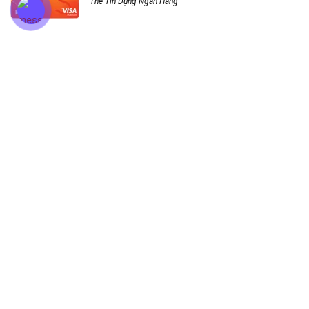
Thẻ Tín Dụng Ngân Hàng
DANH MỤC ĐIỀU HƯỚNG
Vay Tiền Online
App Vay Tiền
Vay Theo Hạn Mức
Vay Tiền Nhanh
Vay Tiền Online
Vay Tiêu Dùng
Vay Tín Chấp
Vay Tín Chấp Công Ty Tài Chính
Vay Tín Chấp Ngân Hàng
Vay Tín Chấp Online
Cầm Đồ
Thẻ Tín Dụng
Thẻ Tín Dụng
Mở Thẻ Tín Dụng Online