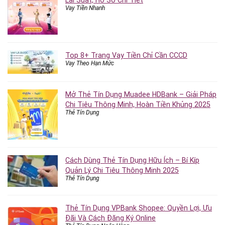
Lãi Suất, Hồ Sơ Chi Tiết
Vay Tiền Nhanh
Top 8+ Trang Vay Tiền Chỉ Cần CCCD
Vay Theo Hạn Mức
Mở Thẻ Tín Dụng Muadee HDBank – Giải Pháp
Chi Tiêu Thông Minh, Hoàn Tiền Khủng 2025
Thẻ Tín Dụng
Cách Dùng Thẻ Tín Dụng Hữu Ích – Bí Kíp
Quản Lý Chi Tiêu Thông Minh 2025
Thẻ Tín Dụng
Thẻ Tín Dụng VPBank Shopee: Quyền Lợi, Ưu
Đãi Và Cách Đăng Ký Online