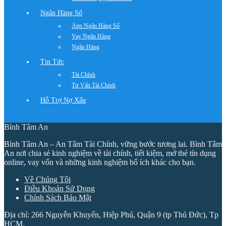
Ngân Hàng Số
App Ngân Hàng Số
Vay Ngân Hàng
Ngân Hàng
Tin Tức
Tài Chính
Tư Vấn Tài Chính
Hỗ Trợ Nợ Xấu
Bình Tâm An
Bình Tâm An – An Tâm Tài Chính, vững bước tương lai. Bình Tâm
An nơi chia sẻ kinh nghiệm về tài chính, tiết kiệm, mở thẻ tín dụng
online, vay vốn và những kinh nghiệm bổ ích khác cho bạn.
Về Chúng Tôi
Điều Khoản Sử Dụng
Chính Sách Bảo Mật
Địa chỉ: 266 Nguyễn Khuyến, Hiệp Phú, Quận 9 (tp Thủ Đức), Tp
HCM.