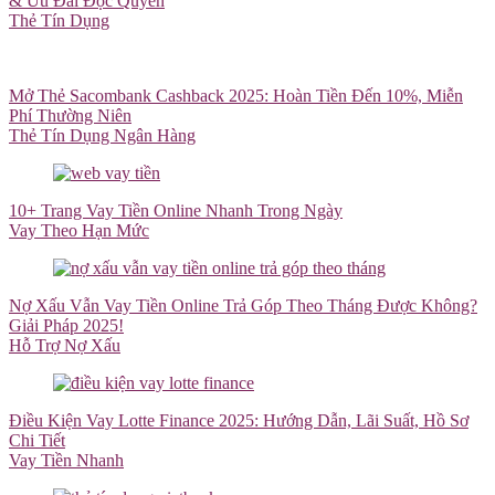
& Ưu Đãi Độc Quyền
Thẻ Tín Dụng
Mở Thẻ Sacombank Cashback 2025: Hoàn Tiền Đến 10%, Miễn
Phí Thường Niên
Thẻ Tín Dụng Ngân Hàng
10+ Trang Vay Tiền Online Nhanh Trong Ngày
Vay Theo Hạn Mức
Nợ Xấu Vẫn Vay Tiền Online Trả Góp Theo Tháng Được Không?
Giải Pháp 2025!
Hỗ Trợ Nợ Xấu
Điều Kiện Vay Lotte Finance 2025: Hướng Dẫn, Lãi Suất, Hồ Sơ
Chi Tiết
Vay Tiền Nhanh