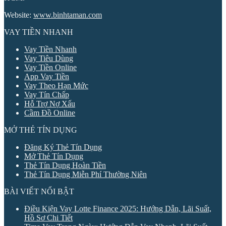
Website:
www.binhtaman.com
VAY TIỀN NHANH
Vay Tiền Nhanh
Vay Tiêu Dùng
Vay Tiền Online
App Vay Tiền
Vay Theo Hạn Mức
Vay Tín Chấp
Hỗ Trợ Nợ Xấu
Cầm Đồ Online
MỞ THẺ TÍN DỤNG
Đăng Ký Thẻ Tín Dụng
Mở Thẻ Tín Dụng
Thẻ Tín Dụng Hoàn Tiền
Thẻ Tín Dụng Miễn Phí Thường Niên
BÀI VIẾT NỔI BẬT
Điều Kiện Vay Lotte Finance 2025: Hướng Dẫn, Lãi Suất,
Hồ Sơ Chi Tiết