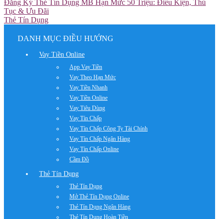
Đăng Ký Thẻ Tín Dụng MB Hạn Mức 50 Triệu: Điều Kiện, Thủ
Tục & Ưu Đãi
Thẻ Tín Dụng
DANH MỤC ĐIỀU HƯỚNG
Vay Tiền Online
App Vay Tiền
Vay Theo Hạn Mức
Vay Tiền Nhanh
Vay Tiền Online
Vay Tiêu Dùng
Vay Tín Chấp
Vay Tín Chấp Công Ty Tài Chính
Vay Tín Chấp Ngân Hàng
Vay Tín Chấp Online
Cầm Đồ
Thẻ Tín Dụng
Thẻ Tín Dụng
Mở Thẻ Tín Dụng Online
Thẻ Tín Dụng Ngân Hàng
Thẻ Tín Dụng Hoàn Tiền