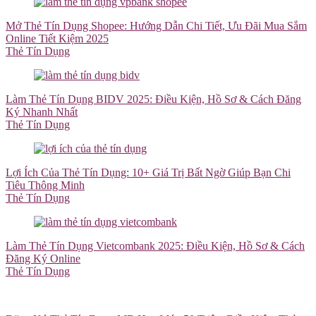
Mở Thẻ Tín Dụng Shopee: Hướng Dẫn Chi Tiết, Ưu Đãi Mua Sắm
Online Tiết Kiệm 2025
Thẻ Tín Dụng
Làm Thẻ Tín Dụng BIDV 2025: Điều Kiện, Hồ Sơ & Cách Đăng
Ký Nhanh Nhất
Thẻ Tín Dụng
Lợi Ích Của Thẻ Tín Dụng: 10+ Giá Trị Bất Ngờ Giúp Bạn Chi
Tiêu Thông Minh
Thẻ Tín Dụng
Làm Thẻ Tín Dụng Vietcombank 2025: Điều Kiện, Hồ Sơ & Cách
Đăng Ký Online
Thẻ Tín Dụng