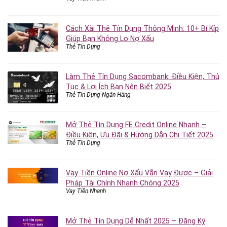
Cách Xài Thẻ Tín Dụng Thông Minh: 10+ Bí Kíp
Giúp Bạn Không Lo Nợ Xấu
Thẻ Tín Dụng
Làm Thẻ Tín Dụng Sacombank: Điều Kiện, Thủ
Tục & Lợi Ích Bạn Nên Biết 2025
Thẻ Tín Dụng Ngân Hàng
Mở Thẻ Tín Dụng FE Credit Online Nhanh –
Điều Kiện, Ưu Đãi & Hướng Dẫn Chi Tiết 2025
Thẻ Tín Dụng
Vay Tiền Online Nợ Xấu Vẫn Vay Được – Giải
Pháp Tài Chính Nhanh Chóng 2025
Vay Tiền Nhanh
Mở Thẻ Tín Dụng Dễ Nhất 2025 – Đăng Ký