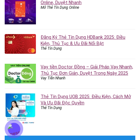
Online, Duyệt Nhanh
Mở Thẻ Tín Dụng Online
Đăng Ký Thẻ Tín Dụng HDBank 2025: Điều
Kiện, Thủ Tục & Ưu Đãi Nổi Bật
Thẻ Tín Dụng
Vay tiền Doctor Đồng – Giải Pháp Vay Nhanh,
Thủ Tục Đơn Giản, Duyệt Trong Ngày 2025
Vay Tiền Nhanh
Thẻ Tín Dụng UOB 2025: Điều Kiện, Cách Mở
Và Ưu Đãi Độc Quyền
Thẻ Tín Dụng