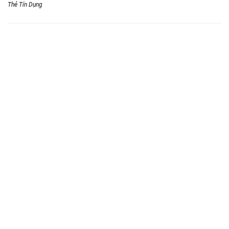
Thẻ Tín Dụng