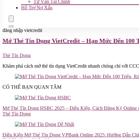
Tư Vấn Tài Chính
Hỗ Trợ Nợ Xấu
đăng nhập vietcredit
Mở Thẻ
Tín Dụng VietCredit – Hạn Mức Đến 100 T
Thẻ Tín Dụng
Khám phá cách mở thẻ tín dụng VietCredit nhanh chóng chỉ với CCCD.
CÓ THỂ BẠN QUAN TÂM
Mở Thẻ Tín Dụng HSBC 2025 – Điều Kiện, Cách Đăng Ký Online
Thẻ Tín Dụng
Điều Kiện Mở Thẻ Tín Dụng VPBank Online 2025: Hướng Dẫn Chi