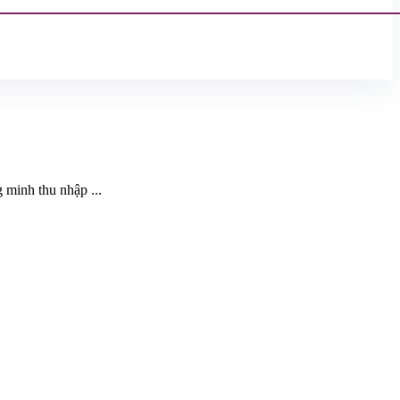
 minh thu nhập ...