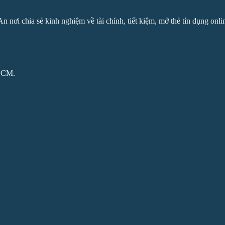
ơi chia sẻ kinh nghiệm về tài chính, tiết kiệm, mở thẻ tín dụng onli
 HCM.