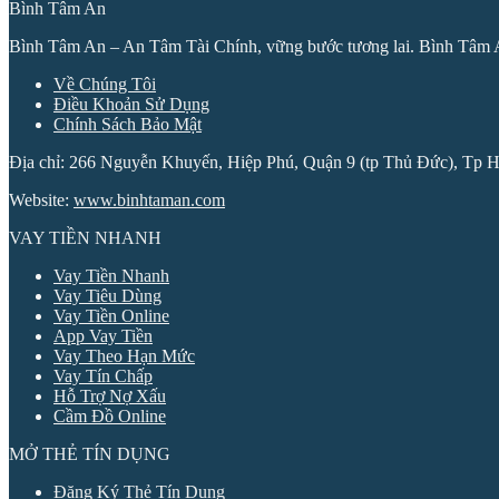
Bình Tâm An
Bình Tâm An – An Tâm Tài Chính, vững bước tương lai. Bình Tâm An n
Về Chúng Tôi
Điều Khoản Sử Dụng
Chính Sách Bảo Mật
Địa chỉ: 266 Nguyễn Khuyến, Hiệp Phú, Quận 9 (tp Thủ Đức), Tp
Website:
www.binhtaman.com
VAY TIỀN NHANH
Vay Tiền Nhanh
Vay Tiêu Dùng
Vay Tiền Online
App Vay Tiền
Vay Theo Hạn Mức
Vay Tín Chấp
Hỗ Trợ Nợ Xấu
Cầm Đồ Online
MỞ THẺ TÍN DỤNG
Đăng Ký Thẻ Tín Dụng