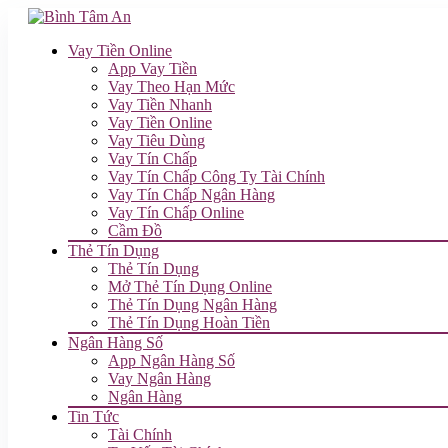
Vay Tiền Online
App Vay Tiền
Vay Theo Hạn Mức
Vay Tiền Nhanh
Vay Tiền Online
Vay Tiêu Dùng
Vay Tín Chấp
Vay Tín Chấp Công Ty Tài Chính
Vay Tín Chấp Ngân Hàng
Vay Tín Chấp Online
Cầm Đồ
Thẻ Tín Dụng
Thẻ Tín Dụng
Mở Thẻ Tín Dụng Online
Thẻ Tín Dụng Ngân Hàng
Thẻ Tín Dụng Hoàn Tiền
Ngân Hàng Số
App Ngân Hàng Số
Vay Ngân Hàng
Ngân Hàng
Tin Tức
Tài Chính