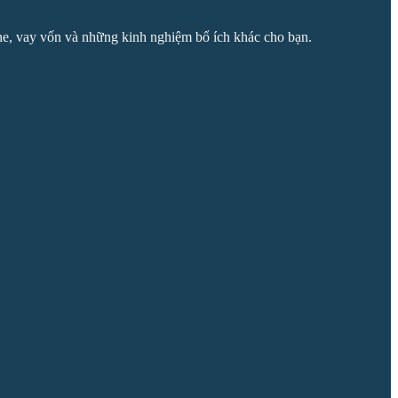
ne, vay vốn và những kinh nghiệm bổ ích khác cho bạn.