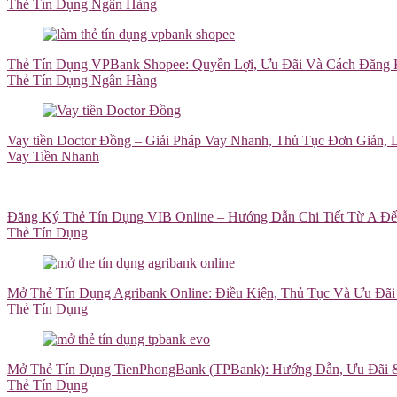
Thẻ Tín Dụng Ngân Hàng
Thẻ Tín Dụng VPBank Shopee: Quyền Lợi, Ưu Đãi Và Cách Đăng 
Thẻ Tín Dụng Ngân Hàng
Vay tiền Doctor Đồng – Giải Pháp Vay Nhanh, Thủ Tục Đơn Giản, 
Vay Tiền Nhanh
Đăng Ký Thẻ Tín Dụng VIB Online – Hướng Dẫn Chi Tiết Từ A Đế
Thẻ Tín Dụng
Mở Thẻ Tín Dụng Agribank Online: Điều Kiện, Thủ Tục Và Ưu Đãi
Thẻ Tín Dụng
Mở Thẻ Tín Dụng TienPhongBank (TPBank): Hướng Dẫn, Ưu Đãi 
Thẻ Tín Dụng