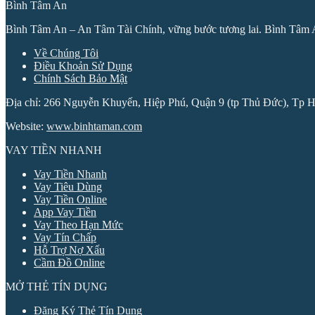
Bình Tâm An
Bình Tâm An – An Tâm Tài Chính, vững bước tương lai. Bình Tâm An n
Về Chúng Tôi
Điều Khoản Sử Dụng
Chính Sách Bảo Mật
Địa chỉ: 266 Nguyễn Khuyến, Hiệp Phú, Quận 9 (tp Thủ Đức), Tp
Website:
www.binhtaman.com
VAY TIỀN NHANH
Vay Tiền Nhanh
Vay Tiêu Dùng
Vay Tiền Online
App Vay Tiền
Vay Theo Hạn Mức
Vay Tín Chấp
Hỗ Trợ Nợ Xấu
Cầm Đồ Online
MỞ THẺ TÍN DỤNG
Đăng Ký Thẻ Tín Dụng