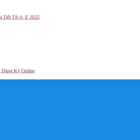
 Tiết Từ A–Z 2025
 Đăng Ký Online