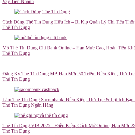
Vay Tiền Nhanh
Cách Dùng Thẻ Tín Dụng Hữu Ích – Bí Kíp Quản Lý Chi Tiêu Thô
Thẻ Tín Dụng
Mở Thẻ Tín Dụng Citi Bank Online – Hạn Mức Cao, Hoàn Tiền Khủ
Thẻ Tín Dụng
Đăng Ký Thẻ Tín Dụng MB Hạn Mức 50 Triệu: Điều Kiện, Thủ Tụ
Thẻ Tín Dụng
Làm Thẻ Tín Dụng Sacombank: Điều Kiện, Thủ Tục & Lợi Ích Bạn 
Thẻ Tín Dụng Ngân Hàng
Thẻ Tín Dụng VIB 2025 – Điều Kiện, Cách Mở Online, Hạn Mức &
Thẻ Tín Dụng