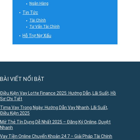
Ngân Hàng
Tin Tức
Tài Chính
Tư Vấn Tài Chính
Hỗ Trợ Nợ Xấu
BÀI VIẾT NỔI BẬT
Điều Kiện Vay Lotte Finance 2025: Hướng Dẫn, Lãi Suất, Hồ
Sơ Chi Tiết
Tima Vay Trong Ngày: Hướng Dẫn Vay Nhanh, Lãi Suất,
Điều Kiện 2025
Mở Thẻ Tín Dụng Dễ Nhất 2025 – Đăng Ký Online, Duyệt
Nhanh
Vay Tiền Online Chuyển Khoản 24 7 – Giải Pháp Tài Chính