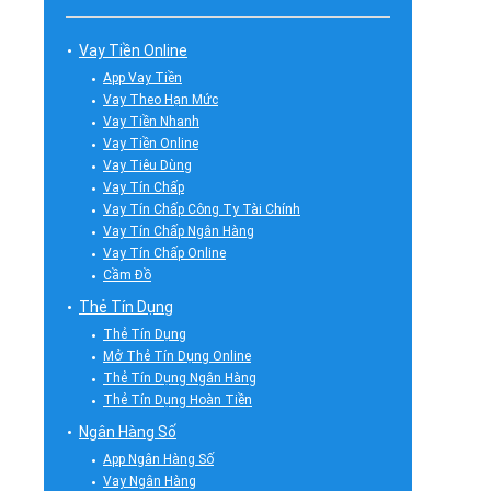
Vay Tiền Online
App Vay Tiền
Vay Theo Hạn Mức
Vay Tiền Nhanh
Vay Tiền Online
Vay Tiêu Dùng
Vay Tín Chấp
Vay Tín Chấp Công Ty Tài Chính
Vay Tín Chấp Ngân Hàng
Vay Tín Chấp Online
Cầm Đồ
Thẻ Tín Dụng
Thẻ Tín Dụng
Mở Thẻ Tín Dụng Online
Thẻ Tín Dụng Ngân Hàng
Thẻ Tín Dụng Hoàn Tiền
Ngân Hàng Số
App Ngân Hàng Số
Vay Ngân Hàng