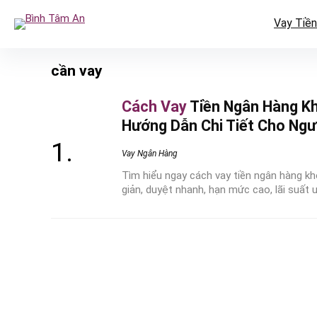
Vay Tiền
cần vay
Cách Vay
Tiền Ngân Hàng K
Hướng Dẫn Chi Tiết Cho Ngư
Vay Ngân Hàng
Tìm hiểu ngay cách vay tiền ngân hàng kh
giản, duyệt nhanh, hạn mức cao, lãi suất ưu