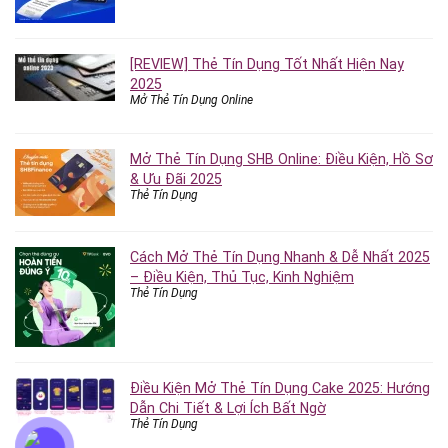
[REVIEW] Thẻ Tín Dụng Tốt Nhất Hiện Nay
2025
Mở Thẻ Tín Dụng Online
Mở Thẻ Tín Dụng SHB Online: Điều Kiện, Hồ Sơ
& Ưu Đãi 2025
Thẻ Tín Dụng
Cách Mở Thẻ Tín Dụng Nhanh & Dễ Nhất 2025
– Điều Kiện, Thủ Tục, Kinh Nghiệm
Thẻ Tín Dụng
Điều Kiện Mở Thẻ Tín Dụng Cake 2025: Hướng
Dẫn Chi Tiết & Lợi Ích Bất Ngờ
Thẻ Tín Dụng