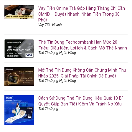
Vay Tiền Online Trả Góp Hàng Tháng Chỉ Cần
CMND – Duyệt Nhanh, Nhận Tiền Trong 30
Phút
Vay Tiền Nhanh
Thẻ Tín Dụng Techcombank Hạn Mức 20
Triệu: Điều Kiện, Lợi Ích & Cách Mở Thẻ Nhanh
Thẻ Tín Dụng Ngân Hàng
Mở Thẻ Tín Dụng Không Cần Chứng Minh Thu
Nhập 2025: Giải Pháp Tài Chính Dễ Duyệt
Thẻ Tín Dụng Ngân Hàng
Cách Sử Dụng Thẻ Tín Dụng Hiệu Quả: 10 Bí
Quyết Giúp Bạn Tiết Kiệm Và Tránh Nợ Xấu
Thẻ Tín Dụng