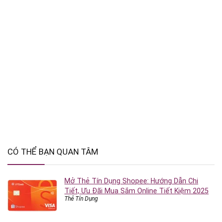
CÓ THỂ BẠN QUAN TÂM
Mở Thẻ Tín Dụng Shopee: Hướng Dẫn Chi
Tiết, Ưu Đãi Mua Sắm Online Tiết Kiệm 2025
Thẻ Tín Dụng