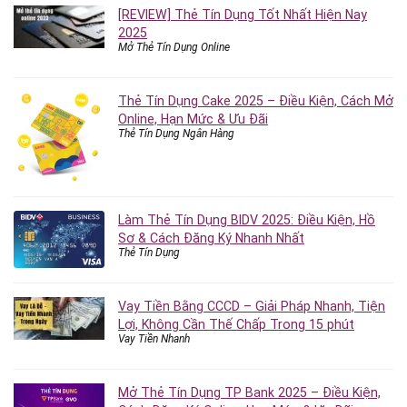
[REVIEW] Thẻ Tín Dụng Tốt Nhất Hiện Nay
2025
Mở Thẻ Tín Dụng Online
Thẻ Tín Dụng Cake 2025 – Điều Kiện, Cách Mở
Online, Hạn Mức & Ưu Đãi
Thẻ Tín Dụng Ngân Hàng
Làm Thẻ Tín Dụng BIDV 2025: Điều Kiện, Hồ
Sơ & Cách Đăng Ký Nhanh Nhất
Thẻ Tín Dụng
Vay Tiền Bằng CCCD – Giải Pháp Nhanh, Tiện
Lợi, Không Cần Thế Chấp Trong 15 phút
Vay Tiền Nhanh
Mở Thẻ Tín Dụng TP Bank 2025 – Điều Kiện,