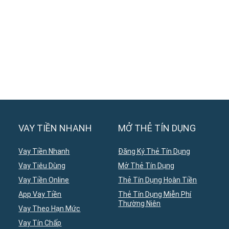
VAY TIỀN NHANH
MỞ THẺ TÍN DỤNG
Vay Tiền Nhanh
Đăng Ký Thẻ Tín Dụng
Vay Tiêu Dùng
Mở Thẻ Tín Dụng
Vay Tiền Online
Thẻ Tín Dụng Hoàn Tiền
App Vay Tiền
Thẻ Tín Dụng Miễn Phí
Thường Niên
Vay Theo Hạn Mức
Vay Tín Chấp