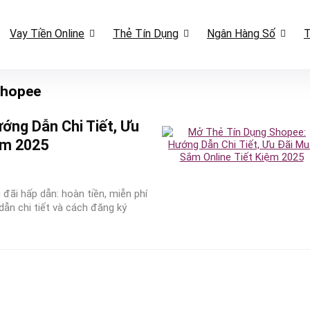
Vay Tiền Online
Thẻ Tín Dụng
Ngân Hàng Số
T
shopee
ớng Dẫn Chi Tiết, Ưu
ệm 2025
đãi hấp dẫn: hoàn tiền, miễn phí
ẫn chi tiết và cách đăng ký