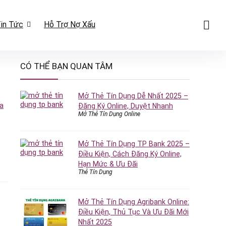
in Tức
Hỗ Trợ Nợ Xấu
CÓ THỂ BẠN QUAN TÂM
Mở Thẻ Tín Dụng Dễ Nhất 2025 –
Đăng Ký Online, Duyệt Nhanh
Mở Thẻ Tín Dụng Online
Mở Thẻ Tín Dụng TP Bank 2025 –
Điều Kiện, Cách Đăng Ký Online,
Hạn Mức & Ưu Đãi
Thẻ Tín Dụng
Mở Thẻ Tín Dụng Agribank Online:
Điều Kiện, Thủ Tục Và Ưu Đãi Mới
Nhất 2025