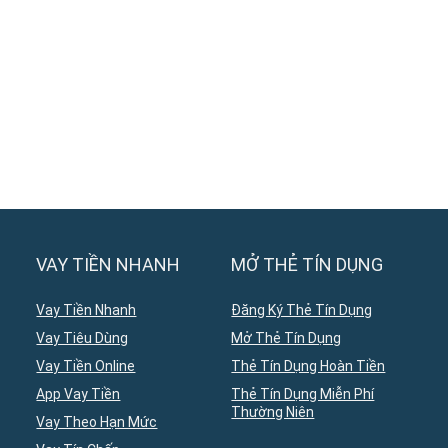
VAY TIỀN NHANH
MỞ THẺ TÍN DỤNG
Vay Tiền Nhanh
Đăng Ký Thẻ Tín Dụng
Vay Tiêu Dùng
Mở Thẻ Tín Dụng
Vay Tiền Online
Thẻ Tín Dụng Hoàn Tiền
App Vay Tiền
Thẻ Tín Dụng Miễn Phí
Thường Niên
Vay Theo Hạn Mức