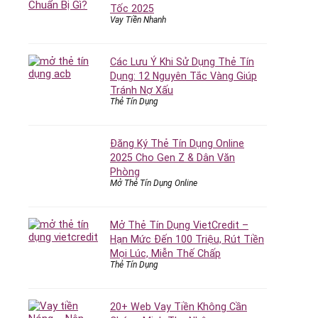
Tốc 2025
Vay Tiền Nhanh
Các Lưu Ý Khi Sử Dụng Thẻ Tín
Dụng: 12 Nguyên Tắc Vàng Giúp
Tránh Nợ Xấu
Thẻ Tín Dụng
Đăng Ký Thẻ Tín Dụng Online
2025 Cho Gen Z & Dân Văn
Phòng
Mở Thẻ Tín Dụng Online
Mở Thẻ Tín Dụng VietCredit –
Hạn Mức Đến 100 Triệu, Rút Tiền
Mọi Lúc, Miễn Thế Chấp
Thẻ Tín Dụng
20+ Web Vay Tiền Không Cần