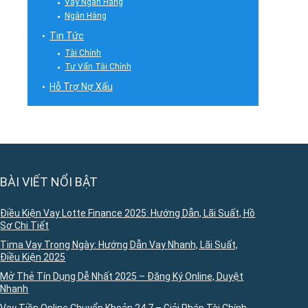
Vay Ngân Hàng
Ngân Hàng
Tin Tức
Tài Chính
Tư Vấn Tài Chính
Hỗ Trợ Nợ Xấu
BÀI VIẾT NỔI BẬT
Điều Kiện Vay Lotte Finance 2025: Hướng Dẫn, Lãi Suất, Hồ
Sơ Chi Tiết
Tima Vay Trong Ngày: Hướng Dẫn Vay Nhanh, Lãi Suất,
Điều Kiện 2025
Mở Thẻ Tín Dụng Dễ Nhất 2025 – Đăng Ký Online, Duyệt
Nhanh