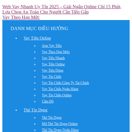
Web Vay Nhanh Uy Tín 2025 – Giải Ngân Online Chỉ 15 Phút,
Lựa Chọn An Toàn Cho Người Cần Tiền Gấp
Vay Theo Hạn Mức
DANH MỤC ĐIỀU HƯỚNG
Vay Tiền Online
App Vay Tiền
Vay Theo Hạn Mức
Vay Tiền Nhanh
Vay Tiền Online
Vay Tiêu Dùng
Vay Tín Chấp
Vay Tín Chấp Công Ty Tài Chính
Vay Tín Chấp Ngân Hàng
Vay Tín Chấp Online
Cầm Đồ
Thẻ Tín Dụng
Thẻ Tín Dụng
Mở Thẻ Tín Dụng Online
Thẻ Tín Dụng Ngân Hàng