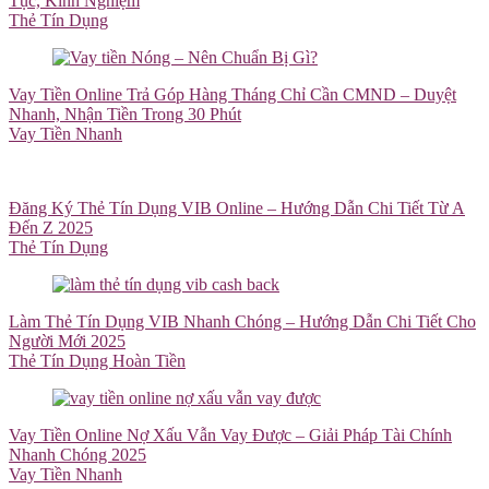
Tục, Kinh Nghiệm
Thẻ Tín Dụng
Vay Tiền Online Trả Góp Hàng Tháng Chỉ Cần CMND – Duyệt
Nhanh, Nhận Tiền Trong 30 Phút
Vay Tiền Nhanh
Đăng Ký Thẻ Tín Dụng VIB Online – Hướng Dẫn Chi Tiết Từ A
Đến Z 2025
Thẻ Tín Dụng
Làm Thẻ Tín Dụng VIB Nhanh Chóng – Hướng Dẫn Chi Tiết Cho
Người Mới 2025
Thẻ Tín Dụng Hoàn Tiền
Vay Tiền Online Nợ Xấu Vẫn Vay Được – Giải Pháp Tài Chính
Nhanh Chóng 2025
Vay Tiền Nhanh