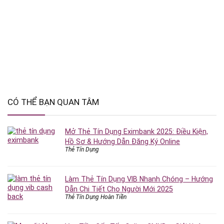
CÓ THỂ BẠN QUAN TÂM
Mở Thẻ Tín Dụng Eximbank 2025: Điều Kiện,
Hồ Sơ & Hướng Dẫn Đăng Ký Online
Thẻ Tín Dụng
Làm Thẻ Tín Dụng VIB Nhanh Chóng – Hướng
Dẫn Chi Tiết Cho Người Mới 2025
Thẻ Tín Dụng Hoàn Tiền