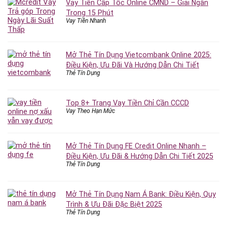
Vay Tiền Cấp Tốc Online CMND – Giải Ngân
Trong 15 Phút
Vay Tiền Nhanh
Mở Thẻ Tín Dụng Vietcombank Online 2025:
Điều Kiện, Ưu Đãi Và Hướng Dẫn Chi Tiết
Thẻ Tín Dụng
Top 8+ Trang Vay Tiền Chỉ Cần CCCD
Vay Theo Hạn Mức
Mở Thẻ Tín Dụng FE Credit Online Nhanh –
Điều Kiện, Ưu Đãi & Hướng Dẫn Chi Tiết 2025
Thẻ Tín Dụng
Mở Thẻ Tín Dụng Nam Á Bank: Điều Kiện, Quy
Trình & Ưu Đãi Đặc Biệt 2025
Thẻ Tín Dụng