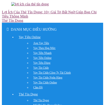
Lợi Ích Của Thẻ Tín Dụng: 10+ Giá Trị Bất Ngờ Giúp Bạn Chi
Tiêu Thông Minh
Thẻ Tín Dụng
DANH MỤC ĐIỀU HƯỚNG
Vay Tiền Online
App Vay Tiền
Vay Theo Hạn Mức
Vay Tiền Nhanh
Vay Tiền Online
Vay Tiêu Dùng
Vay Tín Chấp
Vay Tín Chấp Công Ty Tài Chính
Vay Tín Chấp Ngân Hàng
Vay Tín Chấp Online
Cầm Đồ
Thẻ Tín Dụng
Thẻ Tín Dụng