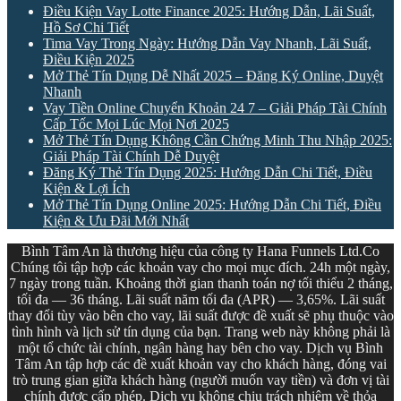
Điều Kiện Vay Lotte Finance 2025: Hướng Dẫn, Lãi Suất,
Hồ Sơ Chi Tiết
Tima Vay Trong Ngày: Hướng Dẫn Vay Nhanh, Lãi Suất,
Điều Kiện 2025
Mở Thẻ Tín Dụng Dễ Nhất 2025 – Đăng Ký Online, Duyệt
Nhanh
Vay Tiền Online Chuyển Khoản 24 7 – Giải Pháp Tài Chính
Cấp Tốc Mọi Lúc Mọi Nơi 2025
Mở Thẻ Tín Dụng Không Cần Chứng Minh Thu Nhập 2025:
Giải Pháp Tài Chính Dễ Duyệt
Đăng Ký Thẻ Tín Dụng 2025: Hướng Dẫn Chi Tiết, Điều
Kiện & Lợi Ích
Mở Thẻ Tín Dụng Online 2025: Hướng Dẫn Chi Tiết, Điều
Kiện & Ưu Đãi Mới Nhất
Bình Tâm An là thương hiệu của công ty Hana Funnels Ltd.Co
Chúng tôi tập hợp các khoản vay cho mọi mục đích. 24h một ngày,
7 ngày trong tuần. Khoảng thời gian thanh toán nợ tối thiểu 2 tháng,
tối đa — 36 tháng. Lãi suất năm tối đa (APR) — 3,65%. Lãi suất
thay đổi tùy vào bên cho vay, lãi suất được đề xuất sẽ phụ thuộc vào
tình hình và lịch sử tín dụng của bạn. Trang web này không phải là
một tổ chức tài chính, ngân hàng hay bên cho vay. Dịch vụ Bình
Tâm An tập hợp các đề xuất khoản vay cho khách hàng, đóng vai
trò trung gian giữa khách hàng (người muốn vay tiền) và đơn vị tài
chính được cấp phép. Dịch vụ không chịu trách nhiệm về thỏa