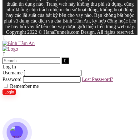
thuận tín dụng nào. Trang web này không thu phí sử dụng, cũng
như không chịu trách nhiệm cho sự hoạt động, không hoạt động
hay các lãi suất của bất kỳ bên cho vay nào. Bạn không bắt buộc
phải sử dụng các dịch vụ của Bình Tâm An, ký hợp đồng hoặc liên
hệ hay hỏi vay từ bên cho vay được giới thiệu trên trang web này.
Copyright 2022 © HanaFunnels.com Design. All rights reserved.
Log In
Username
Password
Lost Password?
Remember me
Login