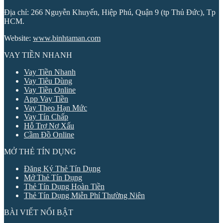
Địa chỉ: 266 Nguyễn Khuyến, Hiệp Phú, Quận 9 (tp Thủ Đức), Tp
HCM.
Website:
www.binhtaman.com
VAY TIỀN NHANH
Vay Tiền Nhanh
Vay Tiêu Dùng
Vay Tiền Online
App Vay Tiền
Vay Theo Hạn Mức
Vay Tín Chấp
Hỗ Trợ Nợ Xấu
Cầm Đồ Online
MỞ THẺ TÍN DỤNG
Đăng Ký Thẻ Tín Dụng
Mở Thẻ Tín Dụng
Thẻ Tín Dụng Hoàn Tiền
Thẻ Tín Dụng Miễn Phí Thường Niên
BÀI VIẾT NỔI BẬT