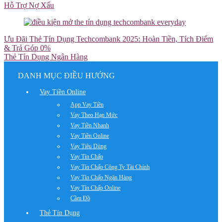
Hỗ Trợ Nợ Xấu
Ưu Đãi Thẻ Tín Dụng Techcombank 2025: Hoàn Tiền, Tích Điểm
& Trả Góp 0%
Thẻ Tín Dụng Ngân Hàng
DANH MỤC ĐIỀU HƯỚNG
Vay Tiền Online
App Vay Tiền
Vay Theo Hạn Mức
Vay Tiền Nhanh
Vay Tiền Online
Vay Tiêu Dùng
Vay Tín Chấp
Vay Tín Chấp Công Ty Tài Chính
Vay Tín Chấp Ngân Hàng
Vay Tín Chấp Online
Cầm Đồ
Thẻ Tín Dụng