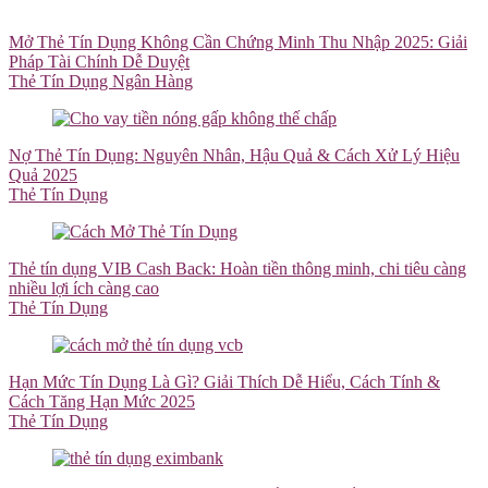
Mở Thẻ Tín Dụng Không Cần Chứng Minh Thu Nhập 2025: Giải
Pháp Tài Chính Dễ Duyệt
Thẻ Tín Dụng Ngân Hàng
Nợ Thẻ Tín Dụng: Nguyên Nhân, Hậu Quả & Cách Xử Lý Hiệu
Quả 2025
Thẻ Tín Dụng
Thẻ tín dụng VIB Cash Back: Hoàn tiền thông minh, chi tiêu càng
nhiều lợi ích càng cao
Thẻ Tín Dụng
Hạn Mức Tín Dụng Là Gì? Giải Thích Dễ Hiểu, Cách Tính &
Cách Tăng Hạn Mức 2025
Thẻ Tín Dụng