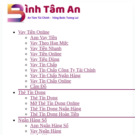
Vay Tiền Online
App Vay Tiền
Vay Theo Hạn Mức
Vay Tiền Nhanh
Vay Tiền Online
Vay Tiêu Dùng
Vay Tín Chấp
Vay Tín Chấp Công Ty Tài Chính
Vay Tín Chấp Ngân Hàng
Vay Tín Chấp Online
Cầm Đồ
Thẻ Tín Dụng
Thẻ Tín Dụng
Mở Thẻ Tín Dụng Online
Thẻ Tín Dụng Ngân Hàng
Thẻ Tín Dụng Hoàn Tiền
Ngân Hàng Số
App Ngân Hàng Số
Vay Ngân Hàng