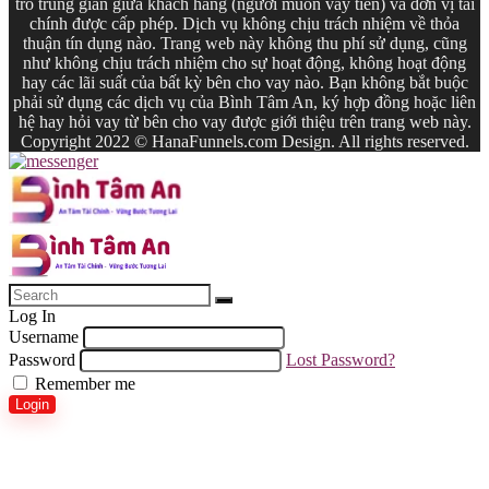
trò trung gian giữa khách hàng (người muốn vay tiền) và đơn vị tài
chính được cấp phép. Dịch vụ không chịu trách nhiệm về thỏa
thuận tín dụng nào. Trang web này không thu phí sử dụng, cũng
như không chịu trách nhiệm cho sự hoạt động, không hoạt động
hay các lãi suất của bất kỳ bên cho vay nào. Bạn không bắt buộc
phải sử dụng các dịch vụ của Bình Tâm An, ký hợp đồng hoặc liên
hệ hay hỏi vay từ bên cho vay được giới thiệu trên trang web này.
Copyright 2022 © HanaFunnels.com Design. All rights reserved.
Log In
Username
Password
Lost Password?
Remember me
Login