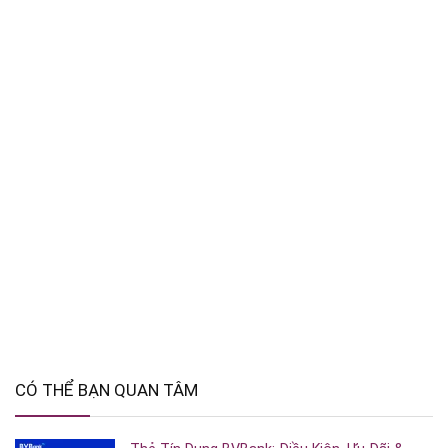
CÓ THỂ BẠN QUAN TÂM