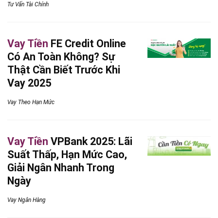
Tư Vấn Tài Chính
Vay Tiền
FE Credit Online
Có An Toàn Không? Sự
Thật Cần Biết Trước Khi
Vay 2025
Vay Theo Hạn Mức
Vay Tiền
VPBank 2025: Lãi
Suất Thấp, Hạn Mức Cao,
Giải Ngân Nhanh Trong
Ngày
Vay Ngân Hàng