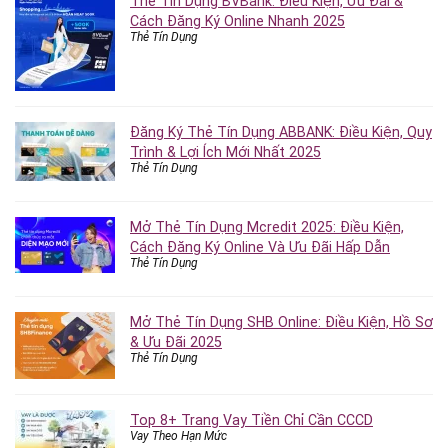
Thẻ Tín Dụng BVBank: Điều Kiện, Ưu Đãi &
Cách Đăng Ký Online Nhanh 2025
Thẻ Tín Dụng
Đăng Ký Thẻ Tín Dụng ABBANK: Điều Kiện, Quy
Trình & Lợi Ích Mới Nhất 2025
Thẻ Tín Dụng
Mở Thẻ Tín Dụng Mcredit 2025: Điều Kiện,
Cách Đăng Ký Online Và Ưu Đãi Hấp Dẫn
Thẻ Tín Dụng
Mở Thẻ Tín Dụng SHB Online: Điều Kiện, Hồ Sơ
& Ưu Đãi 2025
Thẻ Tín Dụng
Top 8+ Trang Vay Tiền Chỉ Cần CCCD
Vay Theo Hạn Mức