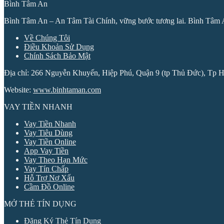
Bình Tâm An
Bình Tâm An – An Tâm Tài Chính, vững bước tương lai. Bình Tâm An n
Về Chúng Tôi
Điều Khoản Sử Dụng
Chính Sách Bảo Mật
Địa chỉ: 266 Nguyễn Khuyến, Hiệp Phú, Quận 9 (tp Thủ Đức), Tp
Website:
www.binhtaman.com
VAY TIỀN NHANH
Vay Tiền Nhanh
Vay Tiêu Dùng
Vay Tiền Online
App Vay Tiền
Vay Theo Hạn Mức
Vay Tín Chấp
Hỗ Trợ Nợ Xấu
Cầm Đồ Online
MỞ THẺ TÍN DỤNG
Đăng Ký Thẻ Tín Dụng