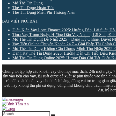
Mở Thẻ Tín Dụng
Thẻ Tín Dụng Hoàn Tiền
Thẻ Tín Dụng Miễn Phí Thường Niên
BÀI VIẾT NỔI BẬT
Điều Kiện Vay Lotte Finance 2025: Hướng Dẫn, Lãi Suất, Hồ 
Tima Vay Trong Ngày: Hướng Dẫn Vay Nhanh, Lãi Suất, Điề
Mở Thẻ Tín Dụng Dễ Nhất 2025 – Đăng Ký Online, Duyệt N
Vay Tiền Online Chuyển Khoản 24 7 – Giải Pháp Tài Chính 
Mở Thẻ Tín Dụng Không Cần Chứng Minh Thu Nhập 2025: Gi
Đăng Ký Thẻ Tín Dụng 2025: Hướng Dẫn Chi Tiết, Điều Kiện
Mở Thẻ Tín Dụng Online 2025: Hướng Dẫn Chi Tiết, Điều K
Chúng tôi tập hợp các khoản vay cho mọi mục đích. 24h một ngày, 7 n
tùy vào bên cho vay, lãi suất được đề xuất sẽ phụ thuộc vào tình hì
các đề xuất khoản vay cho khách hàng, đóng vai trò trung gian giữ
web này không thu phí sử dụng, cũng như không chịu trách nhiệm ch
An, ký hợp