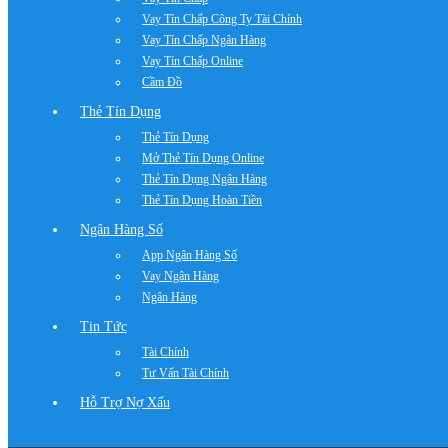
Vay Tín Chấp Công Ty Tài Chính
Vay Tín Chấp Ngân Hàng
Vay Tín Chấp Online
Cầm Đồ
Thẻ Tín Dụng
Thẻ Tín Dụng
Mở Thẻ Tín Dụng Online
Thẻ Tín Dụng Ngân Hàng
Thẻ Tín Dụng Hoàn Tiền
Ngân Hàng Số
App Ngân Hàng Số
Vay Ngân Hàng
Ngân Hàng
Tin Tức
Tài Chính
Tư Vấn Tài Chính
Hỗ Trợ Nợ Xấu