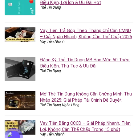
Điều Kiện, Lợi Ích & Ưu Đãi Hot
Thẻ Tín Dụng
Vay Tiền Trả Góp Theo Tháng Chỉ Cần CMND
– Giải Ngân Nhanh, Không Cần Thế Chấp 2025
Vay Tiền Nhanh
Đăng Ký Thẻ Tín Dụng MB Hạn Mức 50 Triệu:
Điều Kiện, Thủ Tục & Ưu Đãi
Thẻ Tín Dụng
Mở Thẻ Tín Dụng Không Cần Chứng Minh Thu
Nhập 2025: Giải Pháp Tài Chính Dễ Duyệt
Thẻ Tín Dụng Ngân Hàng
Vay Tiền Bằng CCCD – Giải Pháp Nhanh, Tiện
Lợi, Không Cần Thế Chấp Trong 15 phút
Vay Tiền Nhanh