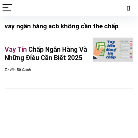
vay ngân hàng acb không cần the chấp
Vay Tín
Chấp Ngân Hàng Và
Những Điều Cần Biết 2025
Tư Vấn Tài Chính