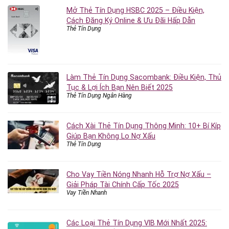
Mở Thẻ Tín Dụng HSBC 2025 – Điều Kiện,
Cách Đăng Ký Online & Ưu Đãi Hấp Dẫn
Thẻ Tín Dụng
Làm Thẻ Tín Dụng Sacombank: Điều Kiện, Thủ
Tục & Lợi Ích Bạn Nên Biết 2025
Thẻ Tín Dụng Ngân Hàng
Cách Xài Thẻ Tín Dụng Thông Minh: 10+ Bí Kíp
Giúp Bạn Không Lo Nợ Xấu
Thẻ Tín Dụng
Cho Vay Tiền Nóng Nhanh Hỗ Trợ Nợ Xấu –
Giải Pháp Tài Chính Cấp Tốc 2025
Vay Tiền Nhanh
Các Loại Thẻ Tín Dụng VIB Mới Nhất 2025: