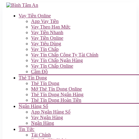
Vay Tiền Online
App Vay Tiền
Vay Theo Hạn Mức
Vay Tiền Nhanh
Vay Tiền Online
Vay Tiêu Dùng
Vay Tín Chấp
Vay Tín Chấp Công Ty Tài Chính
Vay Tín Chấp Ngân Hàng
Vay Tín Chấp Online
Cầm Đồ
Thẻ Tín Dụng
Thẻ Tín Dụng
Mở Thẻ Tín Dụng Online
Thẻ Tín Dụng Ngân Hàng
Thẻ Tín Dụng Hoàn Tiền
Ngân Hàng Số
App Ngân Hàng Số
Vay Ngân Hàng
Ngân Hàng
Tin Tức
Tài Chính