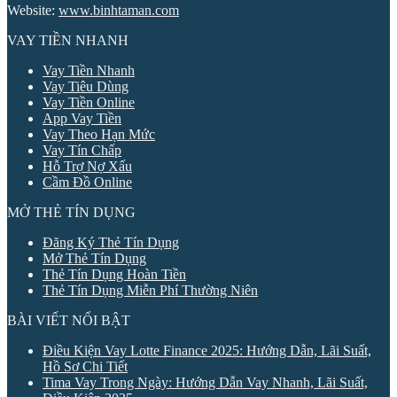
Website:
www.binhtaman.com
VAY TIỀN NHANH
Vay Tiền Nhanh
Vay Tiêu Dùng
Vay Tiền Online
App Vay Tiền
Vay Theo Hạn Mức
Vay Tín Chấp
Hỗ Trợ Nợ Xấu
Cầm Đồ Online
MỞ THẺ TÍN DỤNG
Đăng Ký Thẻ Tín Dụng
Mở Thẻ Tín Dụng
Thẻ Tín Dụng Hoàn Tiền
Thẻ Tín Dụng Miễn Phí Thường Niên
BÀI VIẾT NỔI BẬT
Điều Kiện Vay Lotte Finance 2025: Hướng Dẫn, Lãi Suất,
Hồ Sơ Chi Tiết
Tima Vay Trong Ngày: Hướng Dẫn Vay Nhanh, Lãi Suất,