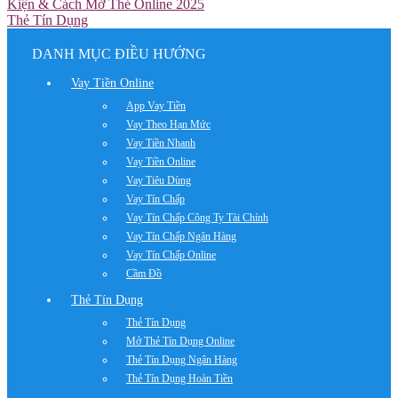
Kiện & Cách Mở Thẻ Online 2025
Thẻ Tín Dụng
DANH MỤC ĐIỀU HƯỚNG
Vay Tiền Online
App Vay Tiền
Vay Theo Hạn Mức
Vay Tiền Nhanh
Vay Tiền Online
Vay Tiêu Dùng
Vay Tín Chấp
Vay Tín Chấp Công Ty Tài Chính
Vay Tín Chấp Ngân Hàng
Vay Tín Chấp Online
Cầm Đồ
Thẻ Tín Dụng
Thẻ Tín Dụng
Mở Thẻ Tín Dụng Online
Thẻ Tín Dụng Ngân Hàng
Thẻ Tín Dụng Hoàn Tiền