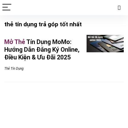
thẻ tín dụng trả góp tốt nhất
Mở Thẻ
Tín Dụng MoMo:
Hướng Dẫn Đăng Ký Online,
Điều Kiện & Ưu Đãi 2025
Thẻ Tín Dụng