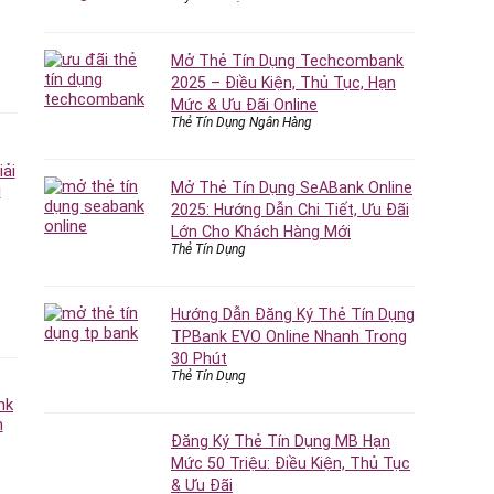
Mở Thẻ Tín Dụng Techcombank
2025 – Điều Kiện, Thủ Tục, Hạn
Mức & Ưu Đãi Online
Thẻ Tín Dụng Ngân Hàng
Mở Thẻ Tín Dụng SeABank Online
2025: Hướng Dẫn Chi Tiết, Ưu Đãi
Lớn Cho Khách Hàng Mới
Thẻ Tín Dụng
Hướng Dẫn Đăng Ký Thẻ Tín Dụng
TPBank EVO Online Nhanh Trong
30 Phút
Thẻ Tín Dụng
Đăng Ký Thẻ Tín Dụng MB Hạn
Mức 50 Triệu: Điều Kiện, Thủ Tục
& Ưu Đãi