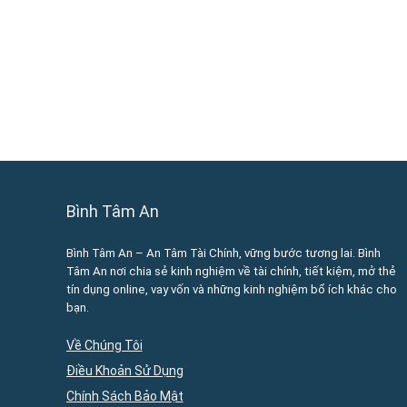
Bình Tâm An
Bình Tâm An – An Tâm Tài Chính, vững bước tương lai. Bình
Tâm An nơi chia sẻ kinh nghiệm về tài chính, tiết kiệm, mở thẻ
tín dụng online, vay vốn và những kinh nghiệm bổ ích khác cho
bạn.
Về Chúng Tôi
Điều Khoản Sử Dụng
Chính Sách Bảo Mật