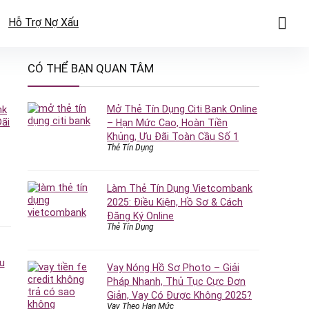
Hỗ Trợ Nợ Xấu
CÓ THỂ BẠN QUAN TÂM
Mở Thẻ Tín Dụng Citi Bank Online
– Hạn Mức Cao, Hoàn Tiền
Khủng, Ưu Đãi Toàn Cầu Số 1
Thẻ Tín Dụng
Làm Thẻ Tín Dụng Vietcombank
2025: Điều Kiện, Hồ Sơ & Cách
Đăng Ký Online
Thẻ Tín Dụng
Vay Nóng Hồ Sơ Photo – Giải
Pháp Nhanh, Thủ Tục Cực Đơn
Giản, Vay Có Được Không 2025?
Vay Theo Hạn Mức