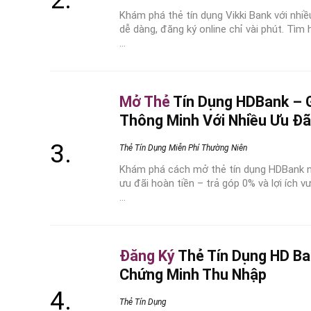
Khám phá thẻ tín dụng Vikki Bank với nhiề
dễ dàng, đăng ký online chỉ vài phút. Tìm 
...
Mở Thẻ
Tín Dụng HDBank – G
Thông Minh Với Nhiều Ưu Đã
Thẻ Tín Dụng Miễn Phí Thường Niên
Khám phá cách mở thẻ tín dụng HDBank nh
ưu đãi hoàn tiền – trả góp 0% và lợi ích vượ
...
Đăng Ký
Thẻ Tín Dụng HD Ba
Chứng Minh Thu Nhập
Thẻ Tín Dụng