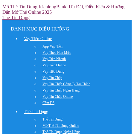
Mở Thẻ Tín Dụng KienlongBank: Ưu Đãi, Điều Kiện & Hướng
Dẫn Mở Thẻ Online 2025
Thẻ Tín Dụng
DANH MỤC ĐIỀU HƯỚNG
Vay Tiền Online
App Vay Tiền
Vay Theo Hạn Mức
Vay Tiền Nhanh
Vay Tiền Online
Vay Tiêu Dùng
Vay Tín Chấp
Vay Tín Chấp Công Ty Tài Chính
Vay Tín Chấp Ngân Hàng
Vay Tín Chấp Online
Cầm Đồ
Thẻ Tín Dụng
Thẻ Tín Dụng
Mở Thẻ Tín Dụng Online
Thẻ Tín Dụng Ngân Hàng