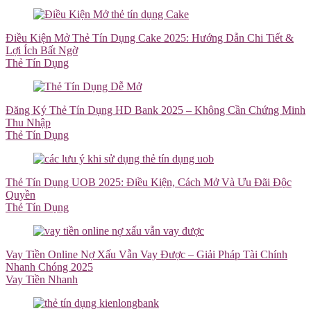
Điều Kiện Mở Thẻ Tín Dụng Cake 2025: Hướng Dẫn Chi Tiết &
Lợi Ích Bất Ngờ
Thẻ Tín Dụng
Đăng Ký Thẻ Tín Dụng HD Bank 2025 – Không Cần Chứng Minh
Thu Nhập
Thẻ Tín Dụng
Thẻ Tín Dụng UOB 2025: Điều Kiện, Cách Mở Và Ưu Đãi Độc
Quyền
Thẻ Tín Dụng
Vay Tiền Online Nợ Xấu Vẫn Vay Được – Giải Pháp Tài Chính
Nhanh Chóng 2025
Vay Tiền Nhanh