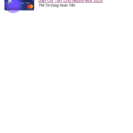
Dẫn Chi Tiết Cho Người Mới 2025
Thẻ Tín Dụng Hoàn Tiền
DANH MỤC ĐIỀU HƯỚNG
Vay Tiền Online
App Vay Tiền
Vay Theo Hạn Mức
Vay Tiền Nhanh
Vay Tiền Online
Vay Tiêu Dùng
Vay Tín Chấp
Vay Tín Chấp Công Ty Tài Chính
Vay Tín Chấp Ngân Hàng
Vay Tín Chấp Online
Cầm Đồ
Thẻ Tín Dụng
Thẻ Tín Dụng
Mở Thẻ Tín Dụng Online