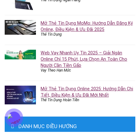
Thẻ Tín Dụng Ngân Hàng
Mở Thẻ Tín Dụng MoMo: Hướng Dẫn Đăng Ký
Online, Điều Kiện & Ưu Đãi 2025
Thẻ Tín Dụng
Web Vay Nhanh Uy Tín 2025 – Giải Ngân
Online Chỉ 15 Phút, Lựa Chọn An Toàn Cho
Người Cần Tiền Gấp
Vay Theo Hạn Mức
Mở Thẻ Tín Dụng Online 2025: Hướng Dẫn Chi
Tiết, Điều Kiện & Ưu Đãi Mới Nhất
Thẻ Tín Dụng Hoàn Tiền
DANH MỤC ĐIỀU HƯỚNG