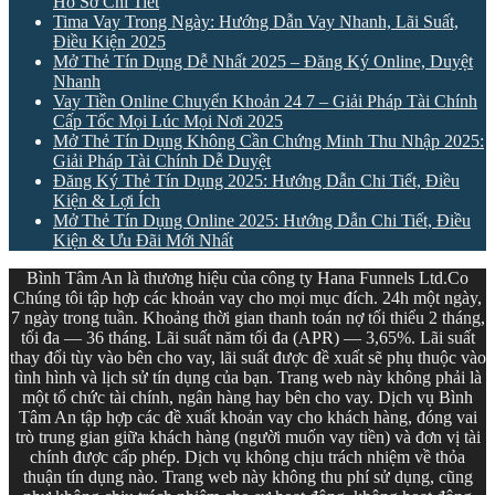
Hồ Sơ Chi Tiết
Tima Vay Trong Ngày: Hướng Dẫn Vay Nhanh, Lãi Suất,
Điều Kiện 2025
Mở Thẻ Tín Dụng Dễ Nhất 2025 – Đăng Ký Online, Duyệt
Nhanh
Vay Tiền Online Chuyển Khoản 24 7 – Giải Pháp Tài Chính
Cấp Tốc Mọi Lúc Mọi Nơi 2025
Mở Thẻ Tín Dụng Không Cần Chứng Minh Thu Nhập 2025:
Giải Pháp Tài Chính Dễ Duyệt
Đăng Ký Thẻ Tín Dụng 2025: Hướng Dẫn Chi Tiết, Điều
Kiện & Lợi Ích
Mở Thẻ Tín Dụng Online 2025: Hướng Dẫn Chi Tiết, Điều
Kiện & Ưu Đãi Mới Nhất
Bình Tâm An là thương hiệu của công ty Hana Funnels Ltd.Co
Chúng tôi tập hợp các khoản vay cho mọi mục đích. 24h một ngày,
7 ngày trong tuần. Khoảng thời gian thanh toán nợ tối thiểu 2 tháng,
tối đa — 36 tháng. Lãi suất năm tối đa (APR) — 3,65%. Lãi suất
thay đổi tùy vào bên cho vay, lãi suất được đề xuất sẽ phụ thuộc vào
tình hình và lịch sử tín dụng của bạn. Trang web này không phải là
một tổ chức tài chính, ngân hàng hay bên cho vay. Dịch vụ Bình
Tâm An tập hợp các đề xuất khoản vay cho khách hàng, đóng vai
trò trung gian giữa khách hàng (người muốn vay tiền) và đơn vị tài
chính được cấp phép. Dịch vụ không chịu trách nhiệm về thỏa
thuận tín dụng nào. Trang web này không thu phí sử dụng, cũng