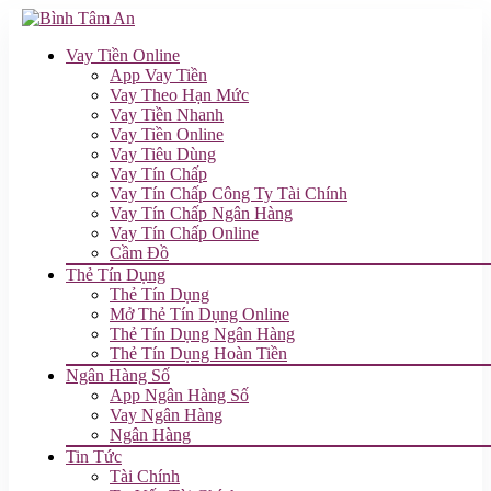
Vay Tiền Online
App Vay Tiền
Vay Theo Hạn Mức
Vay Tiền Nhanh
Vay Tiền Online
Vay Tiêu Dùng
Vay Tín Chấp
Vay Tín Chấp Công Ty Tài Chính
Vay Tín Chấp Ngân Hàng
Vay Tín Chấp Online
Cầm Đồ
Thẻ Tín Dụng
Thẻ Tín Dụng
Mở Thẻ Tín Dụng Online
Thẻ Tín Dụng Ngân Hàng
Thẻ Tín Dụng Hoàn Tiền
Ngân Hàng Số
App Ngân Hàng Số
Vay Ngân Hàng
Ngân Hàng
Tin Tức
Tài Chính