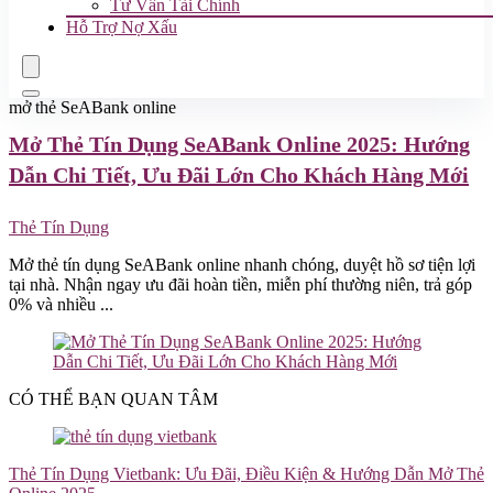
Tư Vấn Tài Chính
Hỗ Trợ Nợ Xấu
mở thẻ SeABank online
Mở Thẻ
Tín Dụng SeABank Online 2025: Hướng
Dẫn Chi Tiết, Ưu Đãi Lớn Cho Khách Hàng Mới
Thẻ Tín Dụng
Mở thẻ tín dụng SeABank online nhanh chóng, duyệt hồ sơ tiện lợi
tại nhà. Nhận ngay ưu đãi hoàn tiền, miễn phí thường niên, trả góp
0% và nhiều ...
CÓ THỂ BẠN QUAN TÂM
Thẻ Tín Dụng Vietbank: Ưu Đãi, Điều Kiện & Hướng Dẫn Mở Thẻ