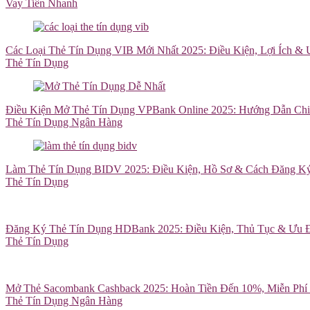
Vay Tiền Nhanh
Các Loại Thẻ Tín Dụng VIB Mới Nhất 2025: Điều Kiện, Lợi Ích & 
Thẻ Tín Dụng
Điều Kiện Mở Thẻ Tín Dụng VPBank Online 2025: Hướng Dẫn Chi
Thẻ Tín Dụng Ngân Hàng
Làm Thẻ Tín Dụng BIDV 2025: Điều Kiện, Hồ Sơ & Cách Đăng K
Thẻ Tín Dụng
Đăng Ký Thẻ Tín Dụng HDBank 2025: Điều Kiện, Thủ Tục & Ưu Đ
Thẻ Tín Dụng
Mở Thẻ Sacombank Cashback 2025: Hoàn Tiền Đến 10%, Miễn Phí
Thẻ Tín Dụng Ngân Hàng