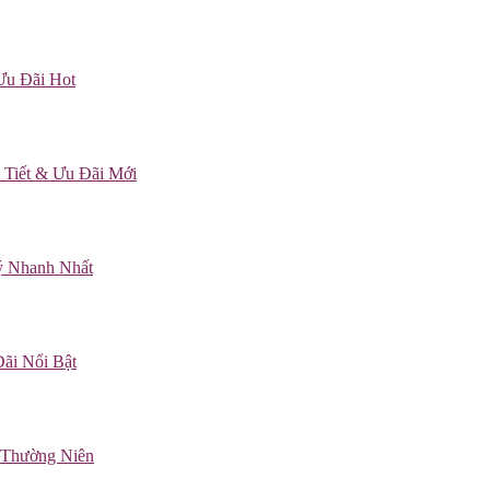
Ưu Đãi Hot
 Tiết & Ưu Đãi Mới
ý Nhanh Nhất
ãi Nổi Bật
 Thường Niên