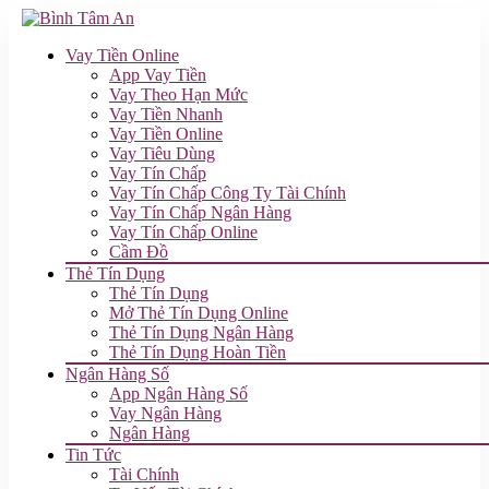
Vay Tiền Online
App Vay Tiền
Vay Theo Hạn Mức
Vay Tiền Nhanh
Vay Tiền Online
Vay Tiêu Dùng
Vay Tín Chấp
Vay Tín Chấp Công Ty Tài Chính
Vay Tín Chấp Ngân Hàng
Vay Tín Chấp Online
Cầm Đồ
Thẻ Tín Dụng
Thẻ Tín Dụng
Mở Thẻ Tín Dụng Online
Thẻ Tín Dụng Ngân Hàng
Thẻ Tín Dụng Hoàn Tiền
Ngân Hàng Số
App Ngân Hàng Số
Vay Ngân Hàng
Ngân Hàng
Tin Tức
Tài Chính