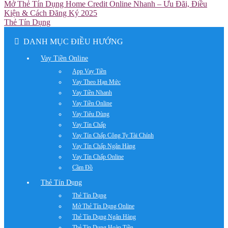
Mở Thẻ Tín Dụng Home Credit Online Nhanh – Ưu Đãi, Điều
Kiện & Cách Đăng Ký 2025
Thẻ Tín Dụng
DANH MỤC ĐIỀU HƯỚNG
Vay Tiền Online
App Vay Tiền
Vay Theo Hạn Mức
Vay Tiền Nhanh
Vay Tiền Online
Vay Tiêu Dùng
Vay Tín Chấp
Vay Tín Chấp Công Ty Tài Chính
Vay Tín Chấp Ngân Hàng
Vay Tín Chấp Online
Cầm Đồ
Thẻ Tín Dụng
Thẻ Tín Dụng
Mở Thẻ Tín Dụng Online
Thẻ Tín Dụng Ngân Hàng
Thẻ Tín Dụng Hoàn Tiền