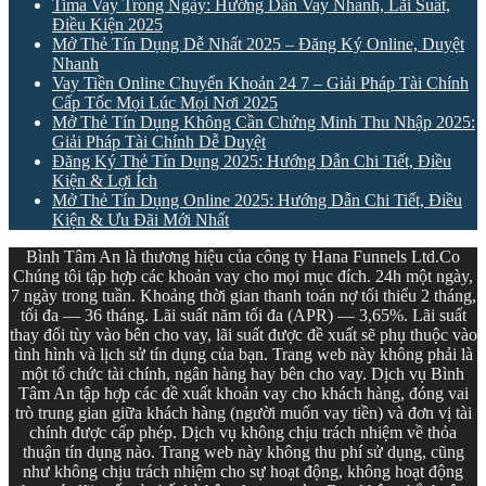
Tima Vay Trong Ngày: Hướng Dẫn Vay Nhanh, Lãi Suất,
Điều Kiện 2025
Mở Thẻ Tín Dụng Dễ Nhất 2025 – Đăng Ký Online, Duyệt
Nhanh
Vay Tiền Online Chuyển Khoản 24 7 – Giải Pháp Tài Chính
Cấp Tốc Mọi Lúc Mọi Nơi 2025
Mở Thẻ Tín Dụng Không Cần Chứng Minh Thu Nhập 2025:
Giải Pháp Tài Chính Dễ Duyệt
Đăng Ký Thẻ Tín Dụng 2025: Hướng Dẫn Chi Tiết, Điều
Kiện & Lợi Ích
Mở Thẻ Tín Dụng Online 2025: Hướng Dẫn Chi Tiết, Điều
Kiện & Ưu Đãi Mới Nhất
Bình Tâm An là thương hiệu của công ty Hana Funnels Ltd.Co
Chúng tôi tập hợp các khoản vay cho mọi mục đích. 24h một ngày,
7 ngày trong tuần. Khoảng thời gian thanh toán nợ tối thiểu 2 tháng,
tối đa — 36 tháng. Lãi suất năm tối đa (APR) — 3,65%. Lãi suất
thay đổi tùy vào bên cho vay, lãi suất được đề xuất sẽ phụ thuộc vào
tình hình và lịch sử tín dụng của bạn. Trang web này không phải là
một tổ chức tài chính, ngân hàng hay bên cho vay. Dịch vụ Bình
Tâm An tập hợp các đề xuất khoản vay cho khách hàng, đóng vai
trò trung gian giữa khách hàng (người muốn vay tiền) và đơn vị tài
chính được cấp phép. Dịch vụ không chịu trách nhiệm về thỏa
thuận tín dụng nào. Trang web này không thu phí sử dụng, cũng
như không chịu trách nhiệm cho sự hoạt động, không hoạt động