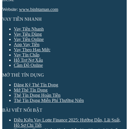
Website:
www.binhtaman.com
VAY TIỀN NHANH
Vay Tiền Nhanh
Vay Tiêu Dùng
Vay Tiền Online
App Vay Tiền
Vay Theo Hạn Mức
Vay Tín Chấp
Hỗ Trợ Nợ Xấu
Cầm Đồ Online
MỞ THẺ TÍN DỤNG
Đăng Ký Thẻ Tín Dụng
Mở Thẻ Tín Dụng
Thẻ Tín Dụng Hoàn Tiền
Thẻ Tín Dụng Miễn Phí Thường Niên
BÀI VIẾT NỔI BẬT
Điều Kiện Vay Lotte Finance 2025: Hướng Dẫn, Lãi Suất,
Hồ Sơ Chi Tiết