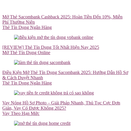
Mở Thẻ Sacombank Cashback 2025: Hoàn Tiền Đến 10%, Miễn
Phí Thường Niên
Thẻ Tín Dụng Ngân Hàng
[REVIEW] Thẻ Tín Dụng Tốt Nhất Hiện Nay 2025
Mở Thẻ Tín Dụng Online
Điều Kiện Mở Thẻ Tín Dụng Sacombank 2025: Hướng Dẫn Hồ Sơ
& Cách Duyệt Nhanh
Thẻ Tín Dụng Ngân Hàng
Vay Nóng Hồ Sơ Photo – Giải Pháp Nhanh, Thủ Tục Cực Đơn
Giản, Vay Có Được Không 2025?
Vay Theo Hạn Mức