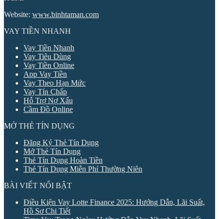
Website:
www.binhtaman.com
VAY TIỀN NHANH
Vay Tiền Nhanh
Vay Tiêu Dùng
Vay Tiền Online
App Vay Tiền
Vay Theo Hạn Mức
Vay Tín Chấp
Hỗ Trợ Nợ Xấu
Cầm Đồ Online
MỞ THẺ TÍN DỤNG
Đăng Ký Thẻ Tín Dụng
Mở Thẻ Tín Dụng
Thẻ Tín Dụng Hoàn Tiền
Thẻ Tín Dụng Miễn Phí Thường Niên
BÀI VIẾT NỔI BẬT
Điều Kiện Vay Lotte Finance 2025: Hướng Dẫn, Lãi Suất,
Hồ Sơ Chi Tiết