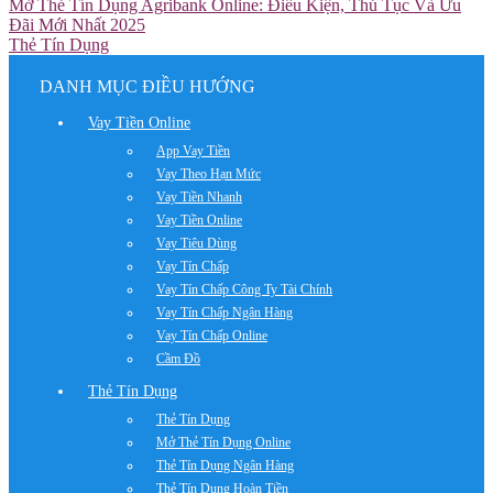
Mở Thẻ Tín Dụng Agribank Online: Điều Kiện, Thủ Tục Và Ưu
Đãi Mới Nhất 2025
Thẻ Tín Dụng
DANH MỤC ĐIỀU HƯỚNG
Vay Tiền Online
App Vay Tiền
Vay Theo Hạn Mức
Vay Tiền Nhanh
Vay Tiền Online
Vay Tiêu Dùng
Vay Tín Chấp
Vay Tín Chấp Công Ty Tài Chính
Vay Tín Chấp Ngân Hàng
Vay Tín Chấp Online
Cầm Đồ
Thẻ Tín Dụng
Thẻ Tín Dụng
Mở Thẻ Tín Dụng Online
Thẻ Tín Dụng Ngân Hàng
Thẻ Tín Dụng Hoàn Tiền