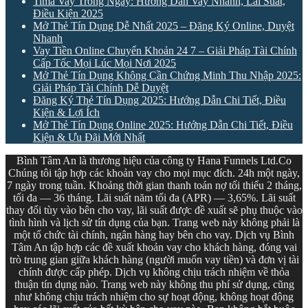
Tima Vay Trong Ngày: Hướng Dẫn Vay Nhanh, Lãi Suất,
Điều Kiện 2025
Mở Thẻ Tín Dụng Dễ Nhất 2025 – Đăng Ký Online, Duyệt
Nhanh
Vay Tiền Online Chuyển Khoản 24 7 – Giải Pháp Tài Chính
Cấp Tốc Mọi Lúc Mọi Nơi 2025
Mở Thẻ Tín Dụng Không Cần Chứng Minh Thu Nhập 2025:
Giải Pháp Tài Chính Dễ Duyệt
Đăng Ký Thẻ Tín Dụng 2025: Hướng Dẫn Chi Tiết, Điều
Kiện & Lợi Ích
Mở Thẻ Tín Dụng Online 2025: Hướng Dẫn Chi Tiết, Điều
Kiện & Ưu Đãi Mới Nhất
Bình Tâm An là thương hiệu của công ty Hana Funnels Ltd.Co
Chúng tôi tập hợp các khoản vay cho mọi mục đích. 24h một ngày,
7 ngày trong tuần. Khoảng thời gian thanh toán nợ tối thiểu 2 tháng,
tối đa — 36 tháng. Lãi suất năm tối đa (APR) — 3,65%. Lãi suất
thay đổi tùy vào bên cho vay, lãi suất được đề xuất sẽ phụ thuộc vào
tình hình và lịch sử tín dụng của bạn. Trang web này không phải là
một tổ chức tài chính, ngân hàng hay bên cho vay. Dịch vụ Bình
Tâm An tập hợp các đề xuất khoản vay cho khách hàng, đóng vai
trò trung gian giữa khách hàng (người muốn vay tiền) và đơn vị tài
chính được cấp phép. Dịch vụ không chịu trách nhiệm về thỏa
thuận tín dụng nào. Trang web này không thu phí sử dụng, cũng
như không chịu trách nhiệm cho sự hoạt động, không hoạt động