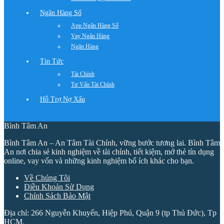
Ngân Hàng Số
App Ngân Hàng Số
Vay Ngân Hàng
Ngân Hàng
Tin Tức
Tài Chính
Tư Vấn Tài Chính
Hỗ Trợ Nợ Xấu
Bình Tâm An
Bình Tâm An – An Tâm Tài Chính, vững bước tương lai. Bình Tâm
An nơi chia sẻ kinh nghiệm về tài chính, tiết kiệm, mở thẻ tín dụng
online, vay vốn và những kinh nghiệm bổ ích khác cho bạn.
Về Chúng Tôi
Điều Khoản Sử Dụng
Chính Sách Bảo Mật
Địa chỉ: 266 Nguyễn Khuyến, Hiệp Phú, Quận 9 (tp Thủ Đức), Tp
HCM.