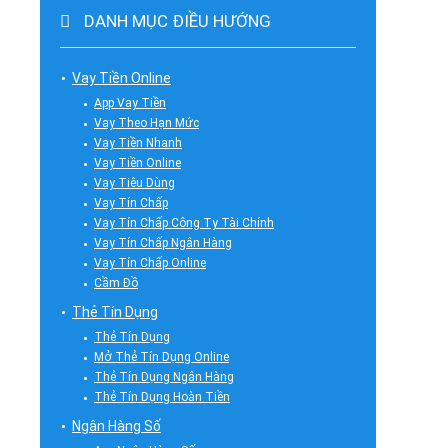
DANH MỤC ĐIỀU HƯỚNG
Vay Tiền Online
App Vay Tiền
Vay Theo Hạn Mức
Vay Tiền Nhanh
Vay Tiền Online
Vay Tiêu Dùng
Vay Tín Chấp
Vay Tín Chấp Công Ty Tài Chính
Vay Tín Chấp Ngân Hàng
Vay Tín Chấp Online
Cầm Đồ
Thẻ Tín Dụng
Thẻ Tín Dụng
Mở Thẻ Tín Dụng Online
Thẻ Tín Dụng Ngân Hàng
Thẻ Tín Dụng Hoàn Tiền
Ngân Hàng Số