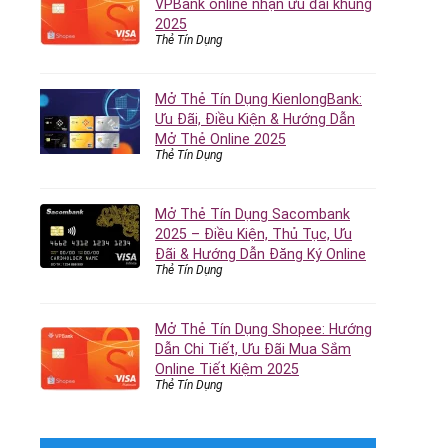
VPBank online nhận ưu đãi khủng
2025
Thẻ Tín Dụng
Mở Thẻ Tín Dụng KienlongBank:
Ưu Đãi, Điều Kiện & Hướng Dẫn
Mở Thẻ Online 2025
Thẻ Tín Dụng
Mở Thẻ Tín Dụng Sacombank
2025 – Điều Kiện, Thủ Tục, Ưu
Đãi & Hướng Dẫn Đăng Ký Online
Thẻ Tín Dụng
Mở Thẻ Tín Dụng Shopee: Hướng
Dẫn Chi Tiết, Ưu Đãi Mua Sắm
Online Tiết Kiệm 2025
Thẻ Tín Dụng