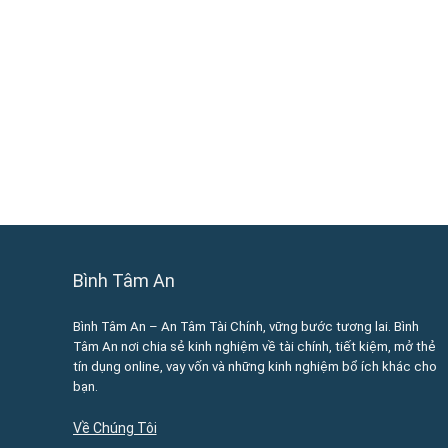
Bình Tâm An
Bình Tâm An – An Tâm Tài Chính, vững bước tương lai. Bình
Tâm An nơi chia sẻ kinh nghiệm về tài chính, tiết kiệm, mở thẻ
tín dụng online, vay vốn và những kinh nghiệm bổ ích khác cho
bạn.
Về Chúng Tôi