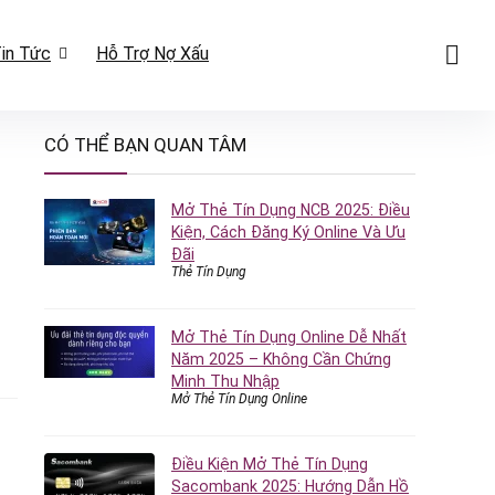
in Tức
Hỗ Trợ Nợ Xấu
CÓ THỂ BẠN QUAN TÂM
Mở Thẻ Tín Dụng NCB 2025: Điều
Kiện, Cách Đăng Ký Online Và Ưu
Đãi
Thẻ Tín Dụng
Mở Thẻ Tín Dụng Online Dễ Nhất
Năm 2025 – Không Cần Chứng
Minh Thu Nhập
Mở Thẻ Tín Dụng Online
Điều Kiện Mở Thẻ Tín Dụng
Sacombank 2025: Hướng Dẫn Hồ