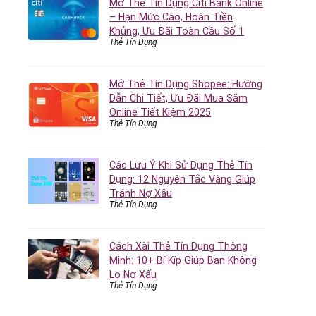
Mở Thẻ Tín Dụng Citi Bank Online
– Hạn Mức Cao, Hoàn Tiền
Khủng, Ưu Đãi Toàn Cầu Số 1
Thẻ Tín Dụng
Mở Thẻ Tín Dụng Shopee: Hướng
Dẫn Chi Tiết, Ưu Đãi Mua Sắm
Online Tiết Kiệm 2025
Thẻ Tín Dụng
Các Lưu Ý Khi Sử Dụng Thẻ Tín
Dụng: 12 Nguyên Tắc Vàng Giúp
Tránh Nợ Xấu
Thẻ Tín Dụng
Cách Xài Thẻ Tín Dụng Thông
Minh: 10+ Bí Kíp Giúp Bạn Không
Lo Nợ Xấu
Thẻ Tín Dụng