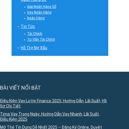
App Ngân Hàng Số
Vay Ngân Hàng
Ngân Hàng
Tin Tức
Tài Chính
Tư Vấn Tài Chính
Hỗ Trợ Nợ Xấu
BÀI VIẾT NỔI BẬT
Điều Kiện Vay Lotte Finance 2025: Hướng Dẫn, Lãi Suất, Hồ
Sơ Chi Tiết
Tima Vay Trong Ngày: Hướng Dẫn Vay Nhanh, Lãi Suất,
Điều Kiện 2025
Mở Thẻ Tín Dụng Dễ Nhất 2025 – Đăng Ký Online, Duyệt