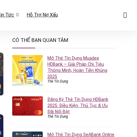
in Tức
Hỗ Trợ Nợ Xấu
CÓ THỂ BẠN QUAN TÂM
Mở Thẻ Tín Dụng Muadee
HDBank – Giải Pháp Chi Tiêu
Thông Minh, Hoàn Tiền Khủng
2025
Thẻ Tín Dụng
Đăng Ký Thẻ Tín Dụng HDBank
2025: Điều Kiện, Thủ Tục & Ưu
Đãi Nổi Bật
Thẻ Tín Dụng
Mở Thẻ Tín Dụng SeABank Online