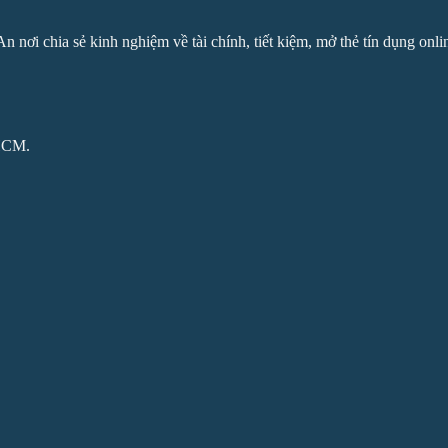
ơi chia sẻ kinh nghiệm về tài chính, tiết kiệm, mở thẻ tín dụng onli
 HCM.