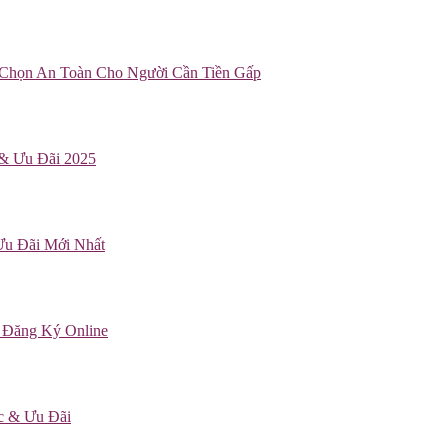
a Chọn An Toàn Cho Người Cần Tiền Gấp
& Ưu Đãi 2025
Ưu Đãi Mới Nhất
 Đăng Ký Online
c & Ưu Đãi