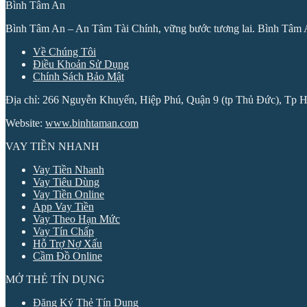
Bình Tâm An
Bình Tâm An – An Tâm Tài Chính, vững bước tương lai. Bình Tâm An n
Về Chúng Tôi
Điều Khoản Sử Dụng
Chính Sách Bảo Mật
Địa chỉ: 266 Nguyễn Khuyến, Hiệp Phú, Quận 9 (tp Thủ Đức), Tp
Website:
www.binhtaman.com
VAY TIỀN NHANH
Vay Tiền Nhanh
Vay Tiêu Dùng
Vay Tiền Online
App Vay Tiền
Vay Theo Hạn Mức
Vay Tín Chấp
Hỗ Trợ Nợ Xấu
Cầm Đồ Online
MỞ THẺ TÍN DỤNG
Đăng Ký Thẻ Tín Dụng