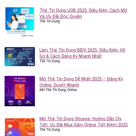
Thẻ Tín Dụng UOB 2025: Điều Kiện, Cách Mở
Và Ưu Đãi Độc Quyền
Thẻ Tín Dụng
Làm Thẻ Tín Dụng BIDV 2025: Điều Kiện, Hồ
Sơ & Cách Đăng Ký Nhanh Nhất
Thẻ Tín Dụng
Mở Thẻ Tín Dụng Dễ Nhất 2025 – Đăng Ký
Online, Duyệt Nhanh
Mở Thẻ Tín Dụng Online
Mở Thẻ Tín Dụng Shopee: Hướng Dẫn Chi
Tiết, Ưu Đãi Mua Sắm Online Tiết Kiệm 2025
Thẻ Tín Dụng