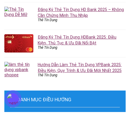
Đăng Ký Thẻ Tín Dụng HD Bank 2025 – Không
Cần Chứng Minh Thu Nhập
Thẻ Tín Dụng
Đăng Ký Thẻ Tín Dụng HDBank 2025: Điều
Kiện, Thủ Tục & Ưu Đãi Nổi Bật
Thẻ Tín Dụng
Hướng Dẫn Làm Thẻ Tín Dụng VPBank 2025:
Điều Kiện, Quy Trình & Ưu Đãi Mới Nhất 2025
Thẻ Tín Dụng
DANH MỤC ĐIỀU HƯỚNG
Vay Tiền Online
App Vay Tiền
Vay Theo Hạn Mức