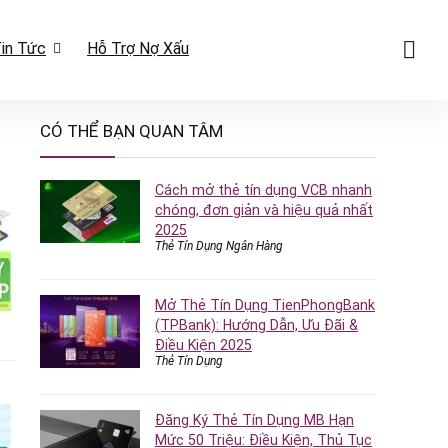
in Tức
Hỗ Trợ Nợ Xấu
CÓ THỂ BẠN QUAN TÂM
Cách mở thẻ tín dụng VCB nhanh
chóng, đơn giản và hiệu quả nhất
2025
Thẻ Tín Dụng Ngân Hàng
Mở Thẻ Tín Dụng TienPhongBank
(TPBank): Hướng Dẫn, Ưu Đãi &
Điều Kiện 2025
Thẻ Tín Dụng
Đăng Ký Thẻ Tín Dụng MB Hạn
Mức 50 Triệu: Điều Kiện, Thủ Tục