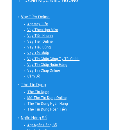
DANH MỤC ĐIỀU HƯỚNG
Vay Tiền Online
App Vay Tiền
Vay Theo Hạn Mức
Vay Tiền Nhanh
Vay Tiền Online
Vay Tiêu Dùng
Vay Tín Chấp
Vay Tín Chấp Công Ty Tài Chính
Vay Tín Chấp Ngân Hàng
Vay Tín Chấp Online
Cầm Đồ
Thẻ Tín Dụng
Thẻ Tín Dụng
Mở Thẻ Tín Dụng Online
Thẻ Tín Dụng Ngân Hàng
Thẻ Tín Dụng Hoàn Tiền
Ngân Hàng Số
App Ngân Hàng Số