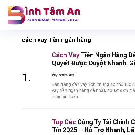
cách vay tiền ngân hàng
Cách Vay
Tiền Ngân Hàng Dễ
Quyết Được Duyệt Nhanh, Gi
Vay Ngân Hàng
Bạn đang cần vay vốn nhưng sợ thủ tục 
vay tiền ngân hàng dễ nhất, hồ sơ đơn gi
ngân an toàn ...
Top Các
Công Ty Tài Chính 
Tín 2025 – Hỗ Trợ Nhanh, Lã