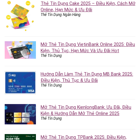
Thẻ Tín Dụng Cake 2025 – Điều Kiện, Cách Mở
Online, Hạn Mức & Ưu Đãi
Thẻ Tín Dụng Ngân Hàng
Mở Thẻ Tín Dụng VietinBank Online 2025: Điều
Kiện, Thủ Tục, Hạn Mức Và Ưu Đãi Hot
Thẻ Tín Dụng
Hướng Dẫn Làm Thẻ Tín Dụng MB Bank 2025:
Điều Kiện, Thủ Tục & Ưu Đãi
Thẻ Tín Dụng
Mở Thẻ Tín Dụng KienlongBank: Ưu Đãi, Điều
Kiện & Hướng Dẫn Mở Thẻ Online 2025
Thẻ Tín Dụng
Mở Thẻ Tín Dụng TPBank 2025: Điều Kiện,