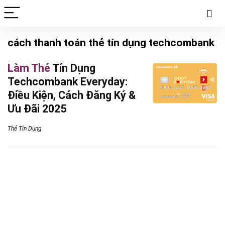
cách thanh toán thẻ tín dụng techcombank
Làm Thẻ
Tín Dụng
Techcombank Everyday:
Điều Kiện, Cách Đăng Ký &
Ưu Đãi 2025
Thẻ Tín Dụng