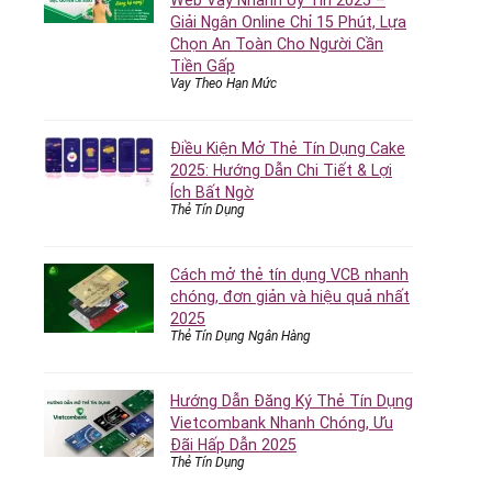
Web Vay Nhanh Uy Tín 2025 –
Giải Ngân Online Chỉ 15 Phút, Lựa
Chọn An Toàn Cho Người Cần
Tiền Gấp
Vay Theo Hạn Mức
Điều Kiện Mở Thẻ Tín Dụng Cake
2025: Hướng Dẫn Chi Tiết & Lợi
Ích Bất Ngờ
Thẻ Tín Dụng
Cách mở thẻ tín dụng VCB nhanh
chóng, đơn giản và hiệu quả nhất
2025
Thẻ Tín Dụng Ngân Hàng
Hướng Dẫn Đăng Ký Thẻ Tín Dụng
Vietcombank Nhanh Chóng, Ưu
Đãi Hấp Dẫn 2025
Thẻ Tín Dụng