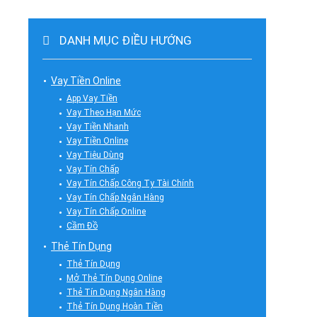
DANH MỤC ĐIỀU HƯỚNG
Vay Tiền Online
App Vay Tiền
Vay Theo Hạn Mức
Vay Tiền Nhanh
Vay Tiền Online
Vay Tiêu Dùng
Vay Tín Chấp
Vay Tín Chấp Công Ty Tài Chính
Vay Tín Chấp Ngân Hàng
Vay Tín Chấp Online
Cầm Đồ
Thẻ Tín Dụng
Thẻ Tín Dụng
Mở Thẻ Tín Dụng Online
Thẻ Tín Dụng Ngân Hàng
Thẻ Tín Dụng Hoàn Tiền