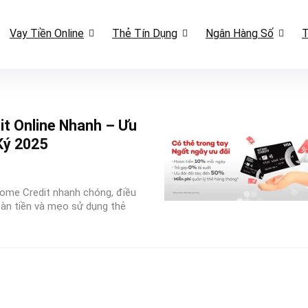
Vay Tiền Online
Thẻ Tín Dụng
Ngân Hàng Số
T
t Online Nhanh – Ưu
Ký 2025
Home Credit nhanh chóng, điều
hoàn tiền và mẹo sử dụng thẻ