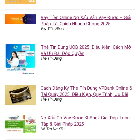
Vay Tiền Online Nợ Xấu Vẫn Vay Được – Giải
Pháp Tài Chính Nhanh Chóng 2025
Vay Tiền Nhanh
Thẻ Tín Dụng UOB 2025: Điều Kiện, Cách Mở
Và Ưu Đãi Độc Quyền
Thẻ Tín Dụng
Cách Đăng Ký Thẻ Tín Dụng VPBank Online &
Tại Quầy 2025: Điều Kiện, Quy Trình, Ưu Đãi
Thẻ Tín Dụng
Nợ Xấu Có Vay Được Không? Giải Đáp Toàn
Tập & Giải Pháp 2025
Hỗ Trợ Nợ Xấu