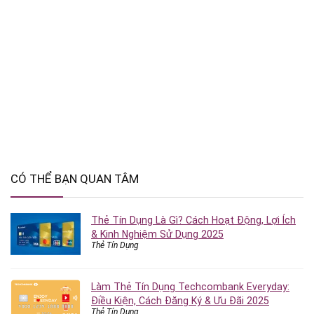
CÓ THỂ BẠN QUAN TÂM
Thẻ Tín Dụng Là Gì? Cách Hoạt Động, Lợi Ích
& Kinh Nghiệm Sử Dụng 2025
Thẻ Tín Dụng
Làm Thẻ Tín Dụng Techcombank Everyday:
Điều Kiện, Cách Đăng Ký & Ưu Đãi 2025
Thẻ Tín Dụng