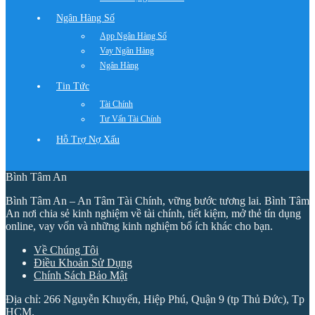
Ngân Hàng Số
App Ngân Hàng Số
Vay Ngân Hàng
Ngân Hàng
Tin Tức
Tài Chính
Tư Vấn Tài Chính
Hỗ Trợ Nợ Xấu
Bình Tâm An
Bình Tâm An – An Tâm Tài Chính, vững bước tương lai. Bình Tâm
An nơi chia sẻ kinh nghiệm về tài chính, tiết kiệm, mở thẻ tín dụng
online, vay vốn và những kinh nghiệm bổ ích khác cho bạn.
Về Chúng Tôi
Điều Khoản Sử Dụng
Chính Sách Bảo Mật
Địa chỉ: 266 Nguyễn Khuyến, Hiệp Phú, Quận 9 (tp Thủ Đức), Tp
HCM.