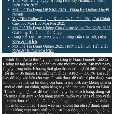
Tima Vay Trong Ngày: Hướng Dẫn Vay Nhanh, Lãi Suất,
Điều Kiện 2025
Mở Thẻ Tín Dụng Dễ Nhất 2025 – Đăng Ký Online, Duyệt
Nhanh
Vay Tiền Online Chuyển Khoản 24 7 – Giải Pháp Tài Chính
Cấp Tốc Mọi Lúc Mọi Nơi 2025
Mở Thẻ Tín Dụng Không Cần Chứng Minh Thu Nhập 2025:
Giải Pháp Tài Chính Dễ Duyệt
Đăng Ký Thẻ Tín Dụng 2025: Hướng Dẫn Chi Tiết, Điều
Kiện & Lợi Ích
Mở Thẻ Tín Dụng Online 2025: Hướng Dẫn Chi Tiết, Điều
Kiện & Ưu Đãi Mới Nhất
Bình Tâm An là thương hiệu của công ty Hana Funnels Ltd.Co
Chúng tôi tập hợp các khoản vay cho mọi mục đích. 24h một ngày,
7 ngày trong tuần. Khoảng thời gian thanh toán nợ tối thiểu 2 tháng,
tối đa — 36 tháng. Lãi suất năm tối đa (APR) — 3,65%. Lãi suất
thay đổi tùy vào bên cho vay, lãi suất được đề xuất sẽ phụ thuộc vào
tình hình và lịch sử tín dụng của bạn. Trang web này không phải là
một tổ chức tài chính, ngân hàng hay bên cho vay. Dịch vụ Bình
Tâm An tập hợp các đề xuất khoản vay cho khách hàng, đóng vai
trò trung gian giữa khách hàng (người muốn vay tiền) và đơn vị tài
chính được cấp phép. Dịch vụ không chịu trách nhiệm về thỏa
thuận tín dụng nào. Trang web này không thu phí sử dụng, cũng
như không chịu trách nhiệm cho sự hoạt động, không hoạt động