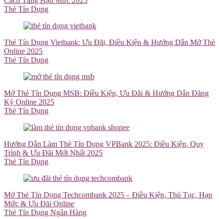
Cách Tăng Hạn Mức 2025
Thẻ Tín Dụng
Thẻ Tín Dụng Vietbank: Ưu Đãi, Điều Kiện & Hướng Dẫn Mở Thẻ
Online 2025
Thẻ Tín Dụng
Mở Thẻ Tín Dụng MSB: Điều Kiện, Ưu Đãi & Hướng Dẫn Đăng
Ký Online 2025
Thẻ Tín Dụng
Hướng Dẫn Làm Thẻ Tín Dụng VPBank 2025: Điều Kiện, Quy
Trình & Ưu Đãi Mới Nhất 2025
Thẻ Tín Dụng
Mở Thẻ Tín Dụng Techcombank 2025 – Điều Kiện, Thủ Tục, Hạn
Mức & Ưu Đãi Online
Thẻ Tín Dụng Ngân Hàng