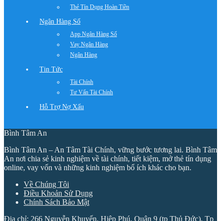
Thẻ Tín Dụng Hoàn Tiền
Ngân Hàng Số
App Ngân Hàng Số
Vay Ngân Hàng
Ngân Hàng
Tin Tức
Tài Chính
Tư Vấn Tài Chính
Hỗ Trợ Nợ Xấu
Bình Tâm An
Bình Tâm An – An Tâm Tài Chính, vững bước tương lai. Bình Tâm
An nơi chia sẻ kinh nghiệm về tài chính, tiết kiệm, mở thẻ tín dụng
online, vay vốn và những kinh nghiệm bổ ích khác cho bạn.
Về Chúng Tôi
Điều Khoản Sử Dụng
Chính Sách Bảo Mật
Địa chỉ: 266 Nguyễn Khuyến, Hiệp Phú, Quận 9 (tp Thủ Đức), Tp