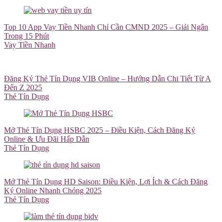
Top 10 App Vay Tiền Nhanh Chỉ Cần CMND 2025 – Giải Ngân
Trong 15 Phút
Vay Tiền Nhanh
Đăng Ký Thẻ Tín Dụng VIB Online – Hướng Dẫn Chi Tiết Từ A
Đến Z 2025
Thẻ Tín Dụng
Mở Thẻ Tín Dụng HSBC 2025 – Điều Kiện, Cách Đăng Ký
Online & Ưu Đãi Hấp Dẫn
Thẻ Tín Dụng
Mở Thẻ Tín Dụng HD Saison: Điều Kiện, Lợi Ích & Cách Đăng
Ký Online Nhanh Chóng 2025
Thẻ Tín Dụng