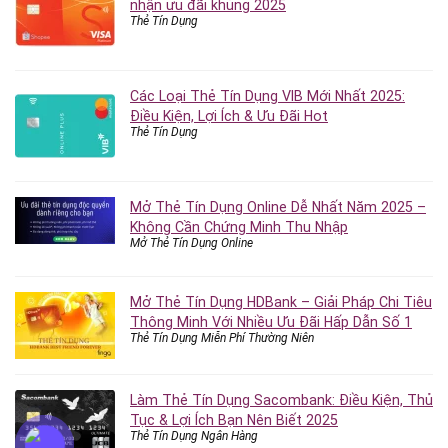
nhận ưu đãi khủng 2025
Thẻ Tín Dụng
Các Loại Thẻ Tín Dụng VIB Mới Nhất 2025:
Điều Kiện, Lợi Ích & Ưu Đãi Hot
Thẻ Tín Dụng
Mở Thẻ Tín Dụng Online Dễ Nhất Năm 2025 –
Không Cần Chứng Minh Thu Nhập
Mở Thẻ Tín Dụng Online
Mở Thẻ Tín Dụng HDBank – Giải Pháp Chi Tiêu
Thông Minh Với Nhiều Ưu Đãi Hấp Dẫn Số 1
Thẻ Tín Dụng Miễn Phí Thường Niên
Làm Thẻ Tín Dụng Sacombank: Điều Kiện, Thủ
Tục & Lợi Ích Bạn Nên Biết 2025
Thẻ Tín Dụng Ngân Hàng